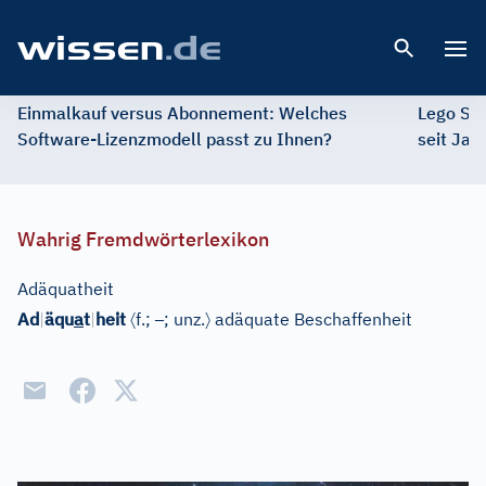
Open 
Einmalkauf versus Abonnement: Welches
Lego St
Software-Lizenzmodell passt zu Ihnen?
seit Jah
Wahrig Fremdwörterlexikon
Adäquatheit
〈
–
〉
Ad
|
äqu
a
t
|
heit
f.;
; unz.
adäquate Beschaffenheit