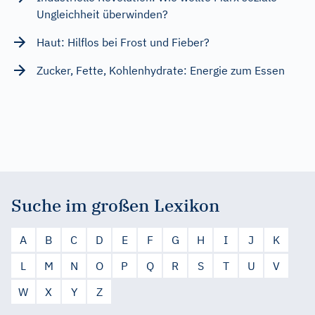
Ungleichheit überwinden?
Haut: Hilflos bei Frost und Fieber?
Zucker, Fette, Kohlenhydrate: Energie zum Essen
Suche im großen Lexikon
A
B
C
D
E
F
G
H
I
J
K
L
M
N
O
P
Q
R
S
T
U
V
W
X
Y
Z