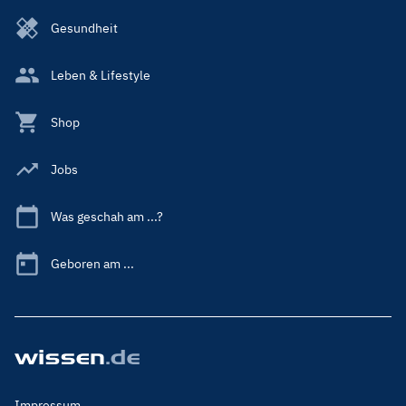
Gesundheit
Leben & Lifestyle
Shop
Jobs
Was geschah am ...?
Geboren am ...
Footer
Impressum