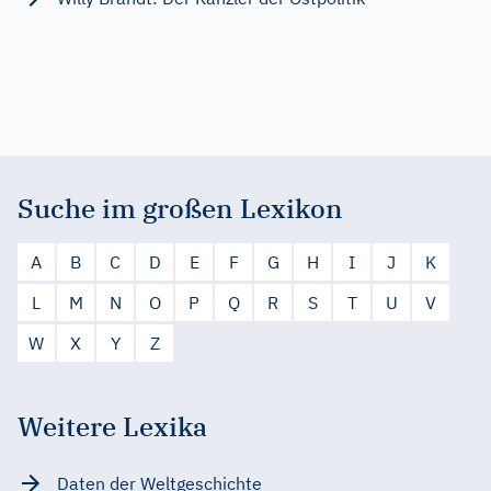
Suche im großen Lexikon
A
B
C
D
E
F
G
H
I
J
K
L
M
N
O
P
Q
R
S
T
U
V
W
X
Y
Z
Weitere Lexika
Daten der Weltgeschichte