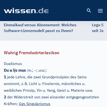
Open 
Einmalkauf versus Abonnement: Welches
Lego St
Software-Lizenzmodell passt zu Ihnen?
seit Jah
Wahrig Fremdwörterlexikon
Dualismus
ị
〈
–
〉
Du
|
a
|
l
s
|
mus
m.;
; unz.
1
jede Lehre, die zwei Grundprinzipien des Seins
annimmt, z.
B. Licht u. Finsternis, männliches u.
weibliches Prinzip, Yin u. Yang, Geist u. Materie usw.
2
der Widerstreit von zwei einander entgegengesetzten
Kräften;
Ggs
Singularismus