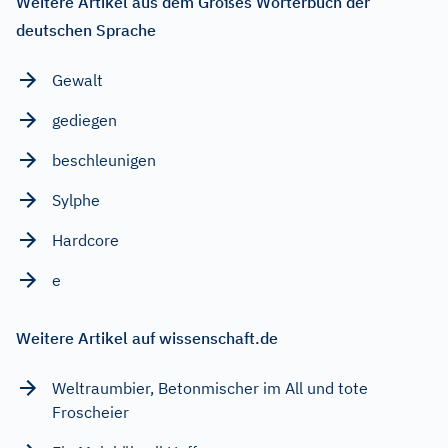
Weitere Artikel aus dem Großes Wörterbuch der
deutschen Sprache
Gewalt
gediegen
beschleunigen
Sylphe
Hardcore
e
Weitere Artikel auf wissenschaft.de
Weltraumbier, Betonmischer im All und tote
Froscheier