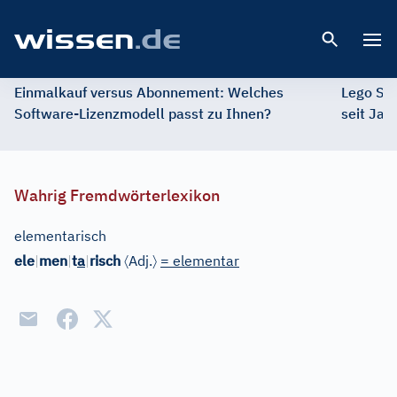
Open 
Einmalkauf versus Abonnement: Welches
Lego St
Software-Lizenzmodell passt zu Ihnen?
seit Jah
Wahrig Fremdwörterlexikon
elementarisch
〈
〉
ele
|
men
|
t
a
|
risch
Adj.
= elementar