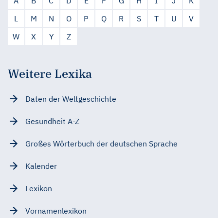
A
B
C
D
E
F
G
H
I
J
K
L
M
N
O
P
Q
R
S
T
U
V
W
X
Y
Z
Weitere Lexika
Daten der Weltgeschichte
Gesundheit A-Z
Großes Wörterbuch der deutschen Sprache
Kalender
Lexikon
Vornamenlexikon