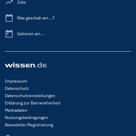
Jobs
Was geschah am ...?
Geboren am ...
Footer
Impressum
Menu
Datenschutz
Legal
Datenschutzeinstellungen
Erklärung zur Barrierefreiheit
Mediadaten
Nutzungsbedingungen
Newsletter Registrierung