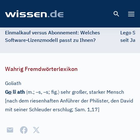
Open 
Einmalkauf versus Abonnement: Welches
Lego St
Software-Lizenzmodell passt zu Ihnen?
seit Jah
Wahrig Fremdwörterlexikon
Goliath
〈
–
–
〉
G
o
|
li
|
ath
m.;
s,
s;
fig.
sehr großer, starker Mensch
[
nach dem riesenhaften Anführer der Philister, den David
mit seiner Schleuder erschlug; Sam. 1,17
]