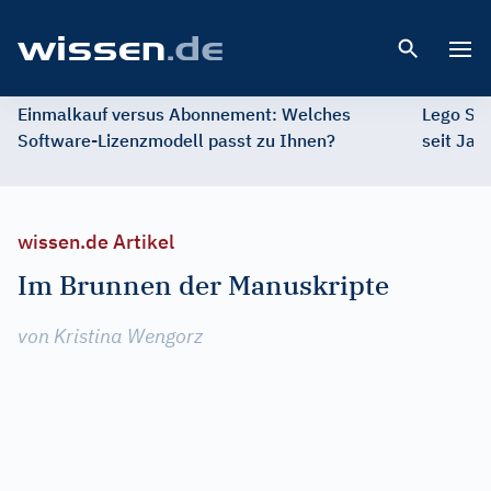
Open 
Einmalkauf versus Abonnement: Welches
Lego St
Software-Lizenzmodell passt zu Ihnen?
seit Jah
wissen.de Artikel
Im Brunnen der Manuskripte
von Kristina Wengorz