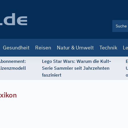
Gesundheit
Reisen
Natur & Umwelt
Technik
Le
 Abonnement:
Lego Star Wars: Warum die Kult-
E
Lizenzmodell
Serie Sammler seit Jahrzehnten
U
fasziniert
o
xikon