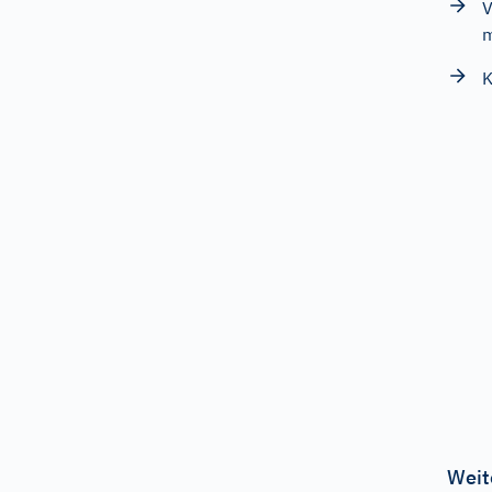
V
m
K
Weit