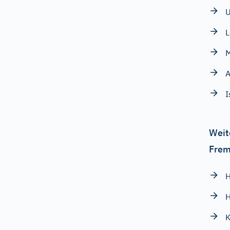
L
A
I
Weit
Frem
H
H
K