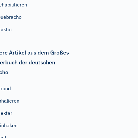
ehabilitieren
Quebracho
ektar
ere Artikel aus dem Großes
erbuch der deutschen
che
Grund
nhalieren
ektar
inhaken
alt