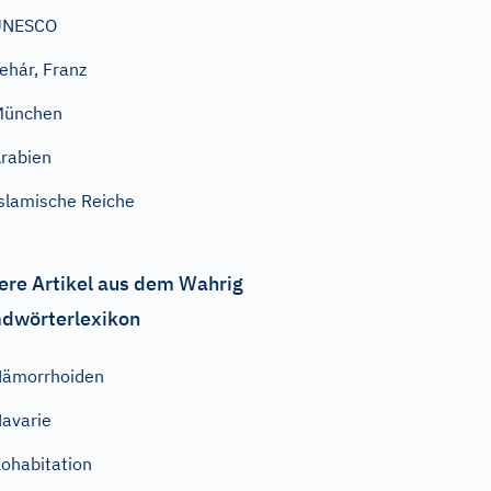
UNESCO
ehár, Franz
München
rabien
slamische Reiche
ere Artikel aus dem Wahrig
dwörterlexikon
ämorrhoiden
avarie
ohabitation