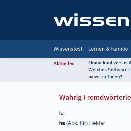
Main
Wissenstest
Lernen & Familie
navigation
Einmalkauf versus
Aktuelles
Welches Software-
passt zu Ihnen?
Wahrig Fremdwörterle
ha
〈
〉
ha
Abk. für
Hektar