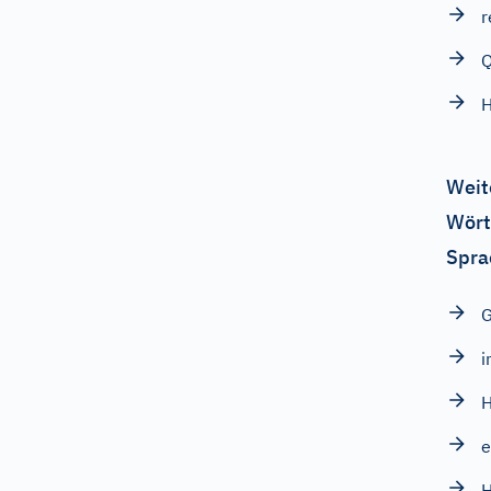
r
H
Weit
Wört
Spra
i
H
e
H