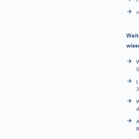
r
Weit
wiss
W
S
L
J
W
d
A
R