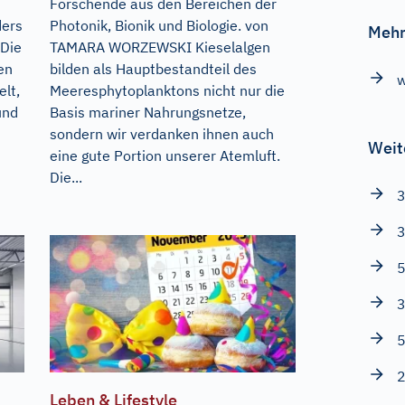
Forschende aus den Bereichen der
ders
Photonik, Bionik und Biologie. von
Mehr
 Die
TAMARA WORZEWSKI Kieselalgen
en
bilden als Hauptbestandteil des
w
lt,
Meeresphytoplanktons nicht nur die
und
Basis mariner Nahrungsnetze,
sondern wir verdanken ihnen auch
Weit
eine gute Portion unserer Atemluft.
Die...
3
3
5
3
5
2
Leben & Lifestyle