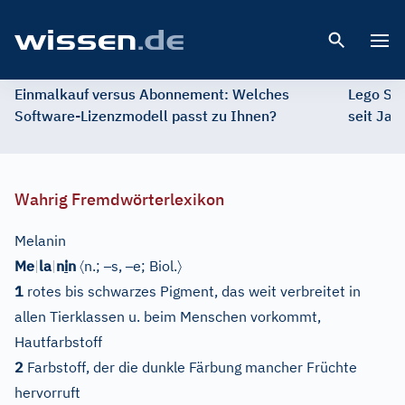
Open 
Einmalkauf versus Abonnement: Welches
Lego St
Software-Lizenzmodell passt zu Ihnen?
seit Jah
Wahrig Fremdwörterlexikon
Melanin
〈
–
–
〉
Me
|
la
|
n
i
n
n.;
s,
e;
Biol.
1
rotes bis schwarzes Pigment, das weit verbreitet in
allen Tierklassen u. beim Menschen vorkommt,
Hautfarbstoff
2
Farbstoff, der die dunkle Färbung mancher Früchte
hervorruft