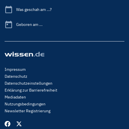
Was geschah am ...?
Geboren am ...
Footer
Impressum
Menu
Datenschutz
Legal
Datenschutzeinstellungen
Erklärung zur Barrierefreiheit
Mediadaten
Nutzungsbedingungen
Newsletter Registrierung