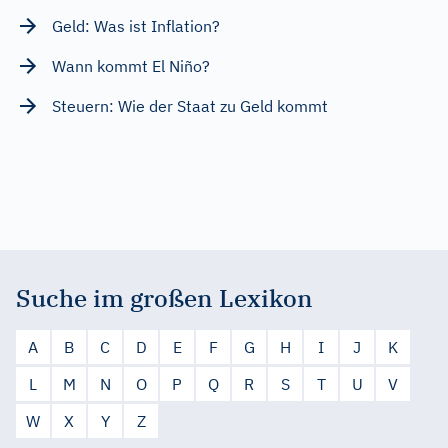
Geld: Was ist Inflation?
Wann kommt El Niño?
Steuern: Wie der Staat zu Geld kommt
Suche im großen Lexikon
A
B
C
D
E
F
G
H
I
J
K
L
M
N
O
P
Q
R
S
T
U
V
W
X
Y
Z