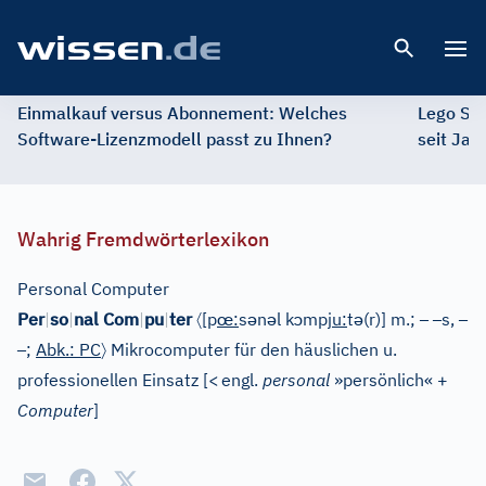
Open 
Einmalkauf versus Abonnement: Welches
Lego St
Software-Lizenzmodell passt zu Ihnen?
seit Jah
Wahrig Fremdwörterlexikon
Personal Computer
〈
œ
ə
ə
ɔ
ə
–
–
–
Per
|
so
|
nal Com
|
pu
|
ter
[
p
:
s
n
l k
mpj
u
:
t
(r)
]
m.;
s,
–
〉
;
Abk.: PC
Mikrocomputer für den häuslichen u.
professionellen Einsatz
[
<
engl.
personal
»persönlich« +
Computer
]