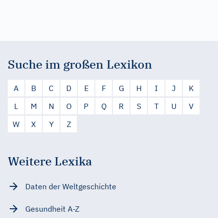
Suche im großen Lexikon
A
B
C
D
E
F
G
H
I
J
K
L
M
N
O
P
Q
R
S
T
U
V
W
X
Y
Z
Weitere Lexika
Daten der Weltgeschichte
Gesundheit A-Z