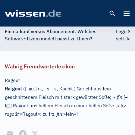
Open 
Einmalkauf versus Abonnement: Welches
Lego St
Software-Lizenzmodell passt zu Ihnen?
seit Jah
Wahrig Fremdwörterlexikon
Ragout
〈
–
–
–
〉
Ra
|
gout
[
g
u
:
]
n.;
s,
s;
Kochk.
Gericht aus fein
–
geschnittenem Fleisch mit stark gewürzter Soße;
~ fin
[
ɛ̃
f
:
]
Ragout aus hellem Fleisch in einer hellen Soße
[
<
frz.
ragoût
»Ragout«; zu frz.
fin
»fein«
]