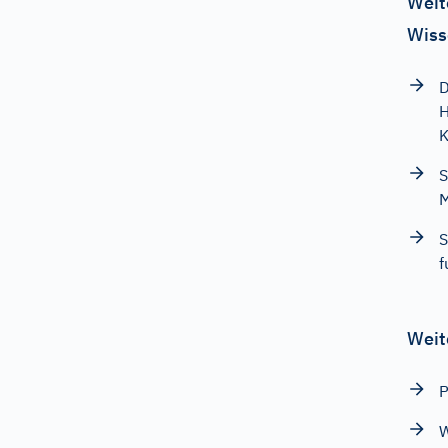
Weit
Wiss
D
H
K
S
M
S
f
Weit
P
W