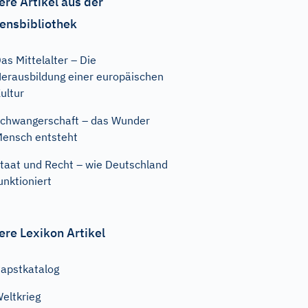
ere Artikel aus der
ensbibliothek
as Mittelalter – Die
erausbildung einer europäischen
ultur
chwangerschaft – das Wunder
ensch entsteht
taat und Recht – wie Deutschland
unktioniert
ere Lexikon Artikel
apstkatalog
eltkrieg