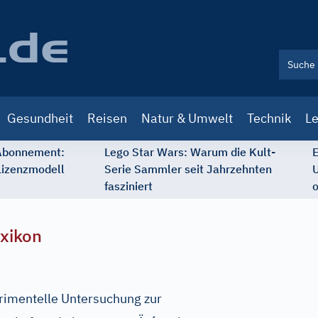
Gesundheit
Reisen
Natur & Umwelt
Technik
Le
 Abonnement:
Lego Star Wars: Warum die Kult-
E
Lizenzmodell
Serie Sammler seit Jahrzehnten
U
fasziniert
o
xikon
imentelle Untersuchung zur