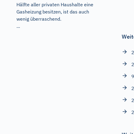
Hälfte aller privaten Haushalte eine
Gasheizung besitzen, ist das auch
wenig überraschend.
...
Weit
2
2
9
2
2
2