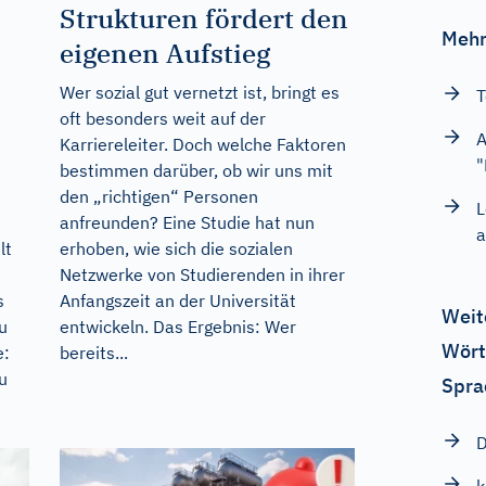
Strukturen fördert den
Mehr
eigenen Aufstieg
Wer sozial gut vernetzt ist, bringt es
T
oft besonders weit auf der
A
Karriereleiter. Doch welche Faktoren
"
bestimmen darüber, ob wir uns mit
u
den „richtigen“ Personen
L
anfreunden? Eine Studie hat nun
a
lt
erhoben, wie sich die sozialen
Netzwerke von Studierenden in ihrer
s
Anfangszeit an der Universität
Weit
u
entwickeln. Das Ergebnis: Wer
Wört
e:
bereits...
u
Spra
D