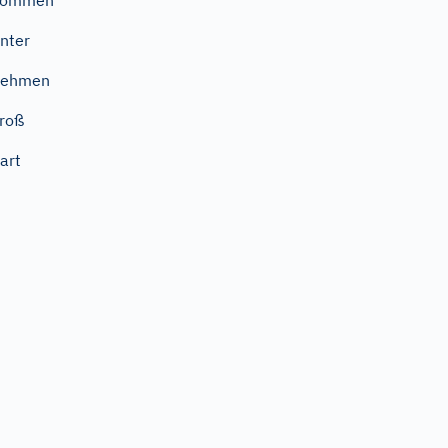
kommen
nter
nehmen
roß
art