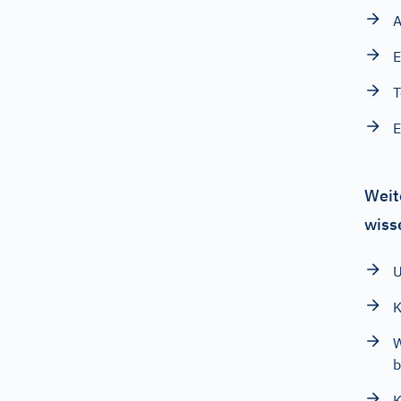
A
E
T
E
Weit
wiss
U
K
W
b
K