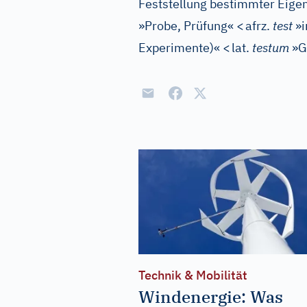
Feststellung bestimmter Eigen
»Probe, Prüfung«
<
afrz.
test
»i
Experimente)«
<
lat.
testum
»Ge
Technik & Mobilität
Windenergie: Was