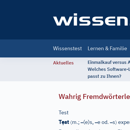
Main
Wissenstest
Lernen & Familie
navigation
Einmalkauf versus
Aktuelles
Welches Software-
passt zu Ihnen?
Wahrig Fremdwörterle
Test
ẹ
〈
–
–
–
〉
T
st
m.;
(e)s,
e od.
s
exper