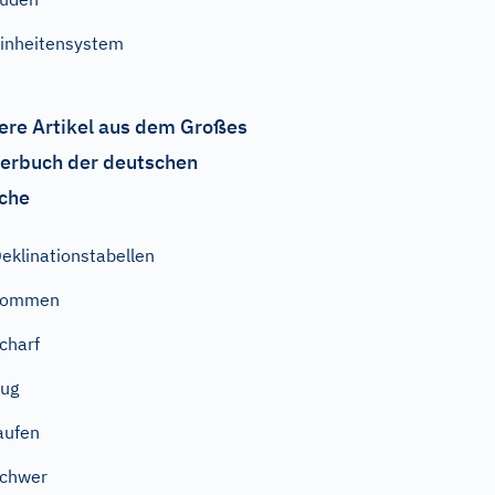
inheitensystem
ere Artikel aus dem Großes
erbuch der deutschen
che
eklinationstabellen
kommen
charf
ug
aufen
chwer