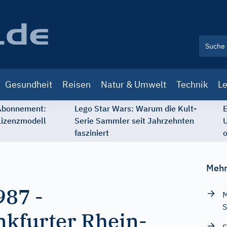
Gesundheit
Reisen
Natur & Umwelt
Technik
Le
 Abonnement:
Lego Star Wars: Warum die Kult-
E
Lizenzmodell
Serie Sammler seit Jahrzehnten
U
fasziniert
o
Mehr
987
-
M
S
nkfurter Rhein-