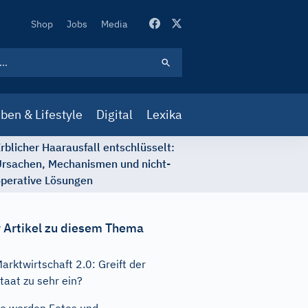
Secondary
Shop
Jobs
Media
Navigation
ben & Lifestyle
Digital
Lexika
rblicher Haarausfall entschlüsselt:
rsachen, Mechanismen und nicht-
perative Lösungen
 Artikel zu diesem Thema
arktwirtschaft 2.0: Greift der
taat zu sehr ein?