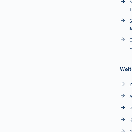
M
T
S
a
G
Weit
Z
A
P
K