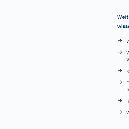
Weit
wiss
W
W
V
K
F
f
R
W