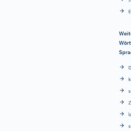
E
Weit
Wört
Spra
D
s
Z
l
s