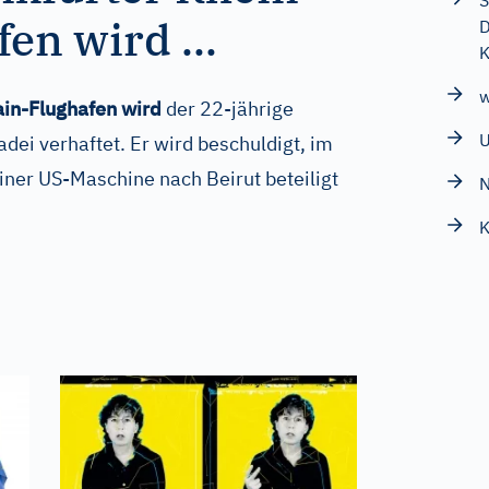
S
en wird ...
D
K
w
in-Flughafen wird
der 22-jährige
U
i verhaftet. Er wird beschuldigt, im
iner US-Maschine nach Beirut beteiligt
N
K