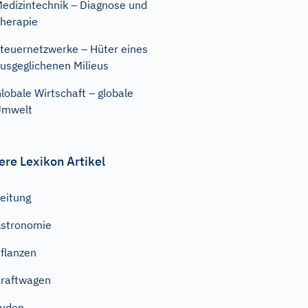
edizintechnik – Diagnose und
herapie
teuernetzwerke – Hüter eines
usgeglichenen Milieus
lobale Wirtschaft – globale
Umwelt
ere Lexikon Artikel
eitung
stronomie
flanzen
raftwagen
Juden