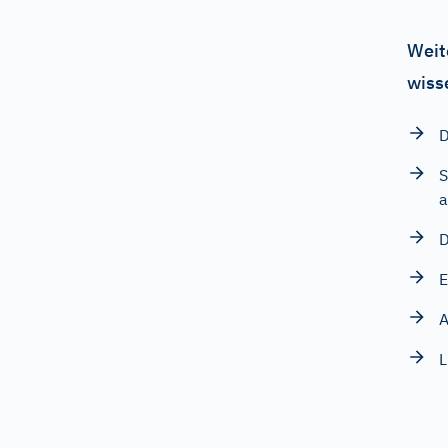
Weit
wiss
D
S
a
D
E
A
L