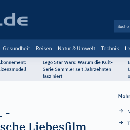
Gesundheit
Reisen
Natur & Umwelt
Technik
Le
 Abonnement:
Lego Star Wars: Warum die Kult-
E
Lizenzmodell
Serie Sammler seit Jahrzehnten
U
fasziniert
o
Mehr
1
-
N
sche Liebesfilm
T