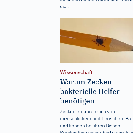
es...
Wissenschaft
Warum Zecken
bakterielle Helfer
benötigen
Zecken ernähren sich von
menschlichem und tierischem Blu
und können bei ihren Bissen
Krankheitserreger übertragen. Nu