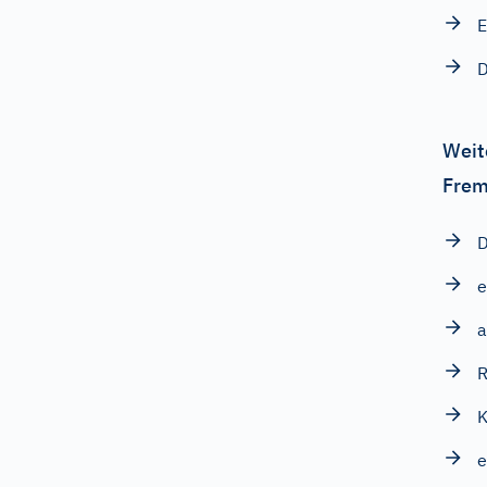
E
D
Weit
Frem
D
e
a
R
e