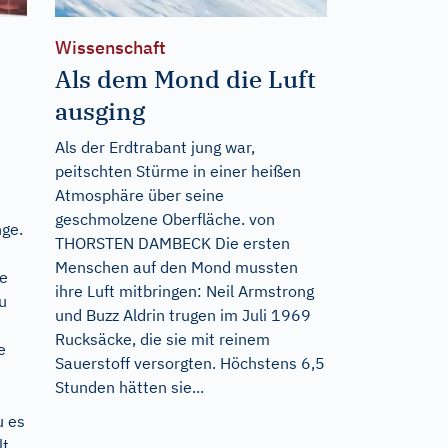
Wissenschaft
Als dem Mond die Luft
ausging
Als der Erdtrabant jung war,
peitschten Stürme in einer heißen
Atmosphäre über seine
geschmolzene Oberfläche. von
nge.
THORSTEN DAMBECK Die ersten
Menschen auf den Mond mussten
te
ihre Luft mitbringen: Neil Armstrong
u
und Buzz Aldrin trugen im Juli 1969
Rucksäcke, die sie mit reinem
e
Sauerstoff versorgten. Höchstens 6,5
Stunden hätten sie...
u es
lt