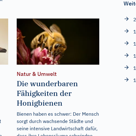
Weit
2
1
1
1
1
Natur & Umwelt
1
Die wunderbaren
Fähigkeiten der
Honigbienen
Bienen haben es schwer: Der Mensch
t
sorgt durch wachsende Städte und
seine intensive Landwirtschaft dafür,
n
dass ihre Lebensräume schwindne