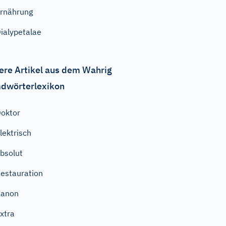
rnährung
ialypetalae
ere Artikel aus dem Wahrig
dwörterlexikon
oktor
lektrisch
bsolut
estauration
Kanon
xtra