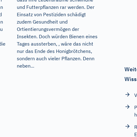
en
und Futterpflanzen rar werden. Der
d
Einsatz von Pestiziden schädigt
en
zudem Gesundheit und
zu
Ortientierungsvermögen der
Insekten. Doch würden Bienen eines
die
Tages aussterben, , wäre das nicht
nur das Ende des Honigbrötchens,
sondern auch vieler Pflanzen. Denn
neben...
Weit
Wiss
V
P
h
R
E