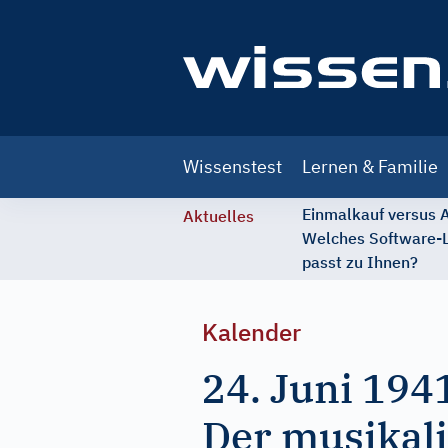
Main
Wissenstest
Lernen & Familie
navigation
Einmalkauf versus
Aktuelles
Welches Software-
passt zu Ihnen?
Kalender
24. Juni 194
Der musikali