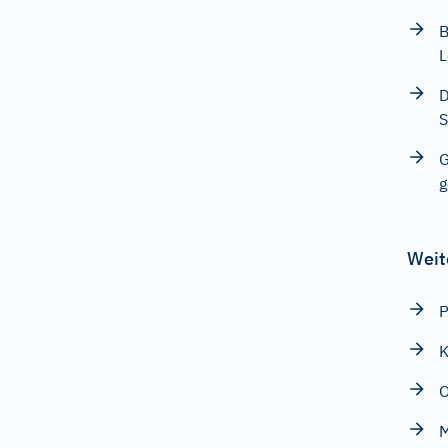
B
L
D
S
G
g
Weit
P
K
O
M