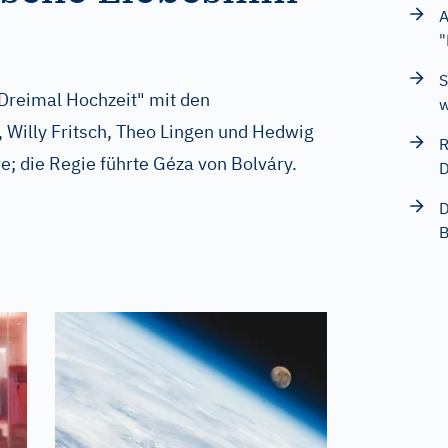
A
"
S
Dreimal Hochzeit" mit den
w
, Willy Fritsch, Theo Lingen und Hedwig
R
re; die Regie führte Géza von Bolváry.
D
D
B