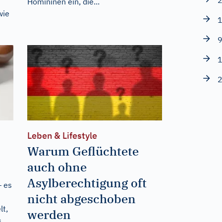
2
Homininen ein, die...
wie
1
9
1
2
Leben & Lifestyle
Warum Geflüchtete
auch ohne
Asylberechtigung oft
– es
nicht abgeschoben
lt,
werden
s