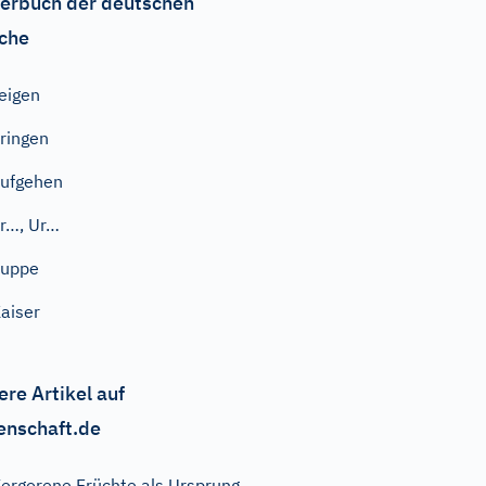
erbuch der deutschen
che
eigen
ringen
ufgehen
r…, Ur…
Suppe
aiser
ere Artikel auf
enschaft.de
ergorene Früchte als Ursprung