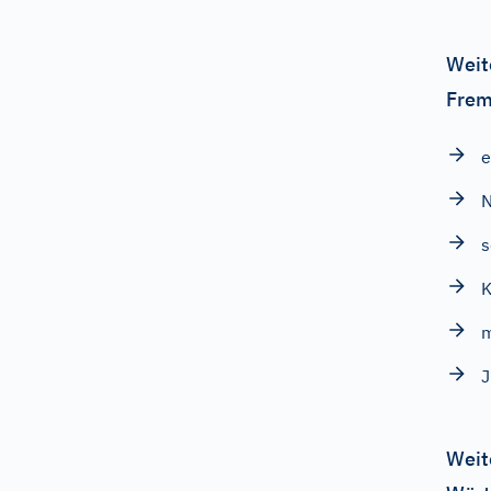
Weit
Frem
e
s
K
m
J
Weit