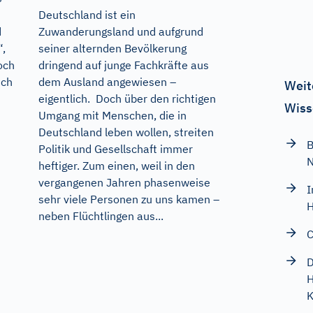
Deutschland ist ein
d
Zuwanderungsland und aufgrund
“,
seiner alternden Bevölkerung
och
dringend auf junge Fachkräfte aus
ich
dem Ausland angewiesen –
Weit
eigentlich. Doch über den richtigen
Wiss
Umgang mit Menschen, die in
Deutschland leben wollen, streiten
B
Politik und Gesellschaft immer
heftiger. Zum einen, weil in den
vergangenen Jahren phasenweise
I
sehr viele Personen zu uns kamen –
H
neben Flüchtlingen aus...
C
D
H
K