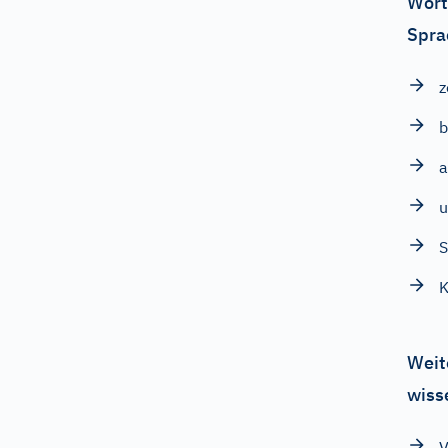
Wört
Spra
z
b
a
u
K
Weit
wiss
V