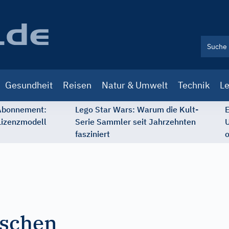
Gesundheit
Reisen
Natur & Umwelt
Technik
Le
 Abonnement:
Lego Star Wars: Warum die Kult-
E
Lizenzmodell
Serie Sammler seit Jahrzehnten
U
fasziniert
o
-
ischen