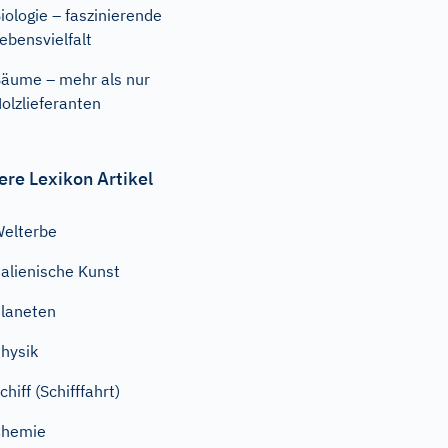
iologie – faszinierende
ebensvielfalt
äume – mehr als nur
olzlieferanten
ere Lexikon Artikel
elterbe
talienische Kunst
laneten
hysik
chiff (Schifffahrt)
Chemie