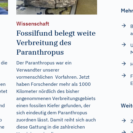
Mehr
Wissenschaft
B
Fossilfund belegt weite
a
Verbreitung des
U
Paranthropus
 die
Der Paranthropus war ein
H
Verwandter unserer
F
vormenschlichen Vorfahren. Jetzt
E
den
haben Forschender mehr als 1000
etet
Kilometer nördlich des bisher
angenommenen Verbreitungsgebiets
Weit
Und
einen fossilen Kiefer gefunden, der
sich eindeutig dem Paranthropus
p
zuordnen lässt. Damit reiht sich auch
2
rne
diese Gattung in die zahlreichen