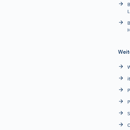
B
L
B
H
Weit
W
i
P
P
S