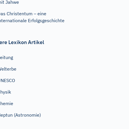
it Jahwe
as Christentum – eine
nternationale Erfolgsgeschichte
ere Lexikon Artikel
eitung
elterbe
UNESCO
hysik
Chemie
eptun (Astronomie)