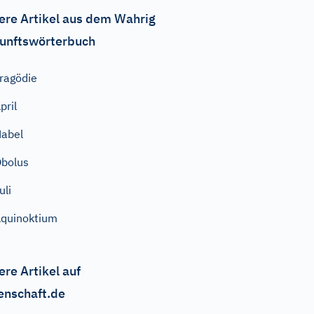
ere Artikel aus dem Wahrig
unftswörterbuch
ragödie
pril
abel
bolus
uli
quinoktium
ere Artikel auf
enschaft.de