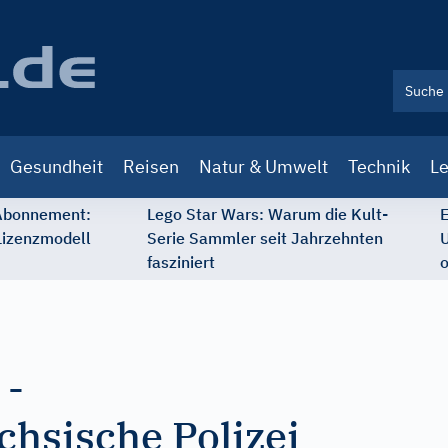
Gesundheit
Reisen
Natur & Umwelt
Technik
Le
 Abonnement:
Lego Star Wars: Warum die Kult-
E
Lizenzmodell
Serie Sammler seit Jahrzehnten
U
fasziniert
o
-
chsische Polizei