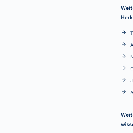
Weit
Herk
T
A
N
O
J
Ä
Weit
wiss