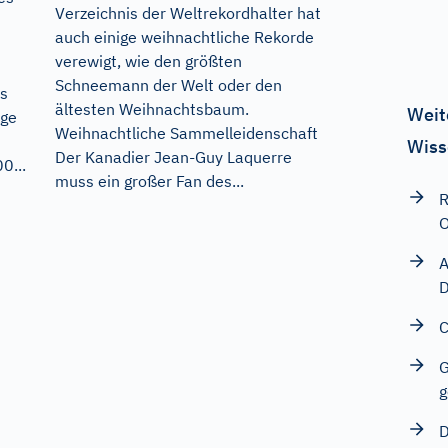
Verzeichnis der Weltrekordhalter hat
auch einige weihnachtliche Rekorde
verewigt, wie den größten
Schneemann der Welt oder den
us
ältesten Weihnachtsbaum.
Weit
ige
Weihnachtliche Sammelleidenschaft
Wiss
Der Kanadier Jean-Guy Laquerre
0...
muss ein großer Fan des...
R
O
A
D
C
G
g
D