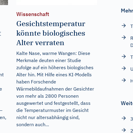
Mehr
Wissenschaft
Gesichtstemperatur
T
t
könnte biologisches
R
Alter verraten
D
Kalte Nase, warme Wangen: Diese
T
Merkmale deuten einer Studie
zufolge auf ein höheres biologisches
U
nt
Alter hin. Mit Hilfe eines KI-Modells
H
haben Forschende
e
Wärmebildaufnahmen der Gesichter
von mehr als 2800 Personen
Weit
ausgewertet und festgestellt, dass
 –
die Temperaturmuster im Gesicht
en,
nicht nur altersabhängig sind,
3
sondern auch...
2