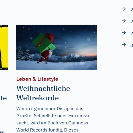
2
2
2
3
Leben & Lifestyle
Weihnachtliche
te
Weltrekorde
Wer in irgendeiner Disziplin das
Größte, Schnellste oder Extremste
sucht, wird im Buch von Guinness
World Records fündig. Dieses
es