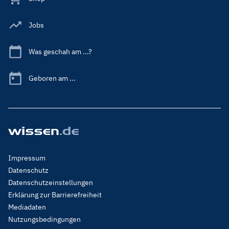
Jobs
Was geschah am ...?
Geboren am ...
Footer
Impressum
Menu
Datenschutz
Legal
Datenschutzeinstellungen
Erklärung zur Barrierefreiheit
Mediadaten
Nutzungsbedingungen