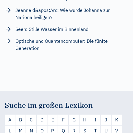
Jeanne d&apos;Arc: Wie wurde Johanna zur
Nationalheiligen?
Seen: Stille Wasser im Binnenland
Optische und Quantencomputer: Die fünfte
Generation
Suche im großen Lexikon
A
B
C
D
E
F
G
H
I
J
K
L
M
N
O
P
Q
R
S
T
U
V