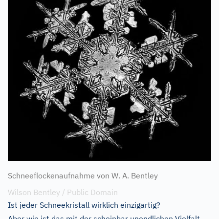
Schneeflockenaufnahme von W. A. Bentley
Wilson Bentley / Public Domain
Ist jeder Schneekristall wirklich einzigartig?
Aber wie ist das mit der scheinbar unendlichen Vielfalt