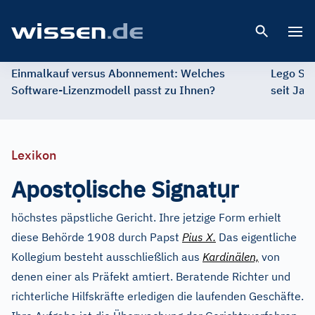
Open 
Einmalkauf versus Abonnement: Welches
Lego St
Software-Lizenzmodell passt zu Ihnen?
seit Jah
Lexikon
ọ
ụ
Apost
lische Signat
r
höchstes päpstliche Gericht. Ihre jetzige Form erhielt
diese Behörde 1908 durch Papst
Pius X.
Das eigentliche
Kollegium besteht ausschließlich aus
Kardinälen,
von
denen einer als Präfekt amtiert. Beratende Richter und
richterliche Hilfskräfte erledigen die laufenden Geschäfte.