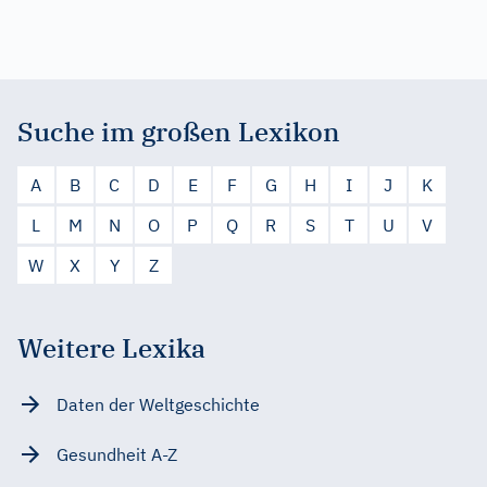
Suche im großen Lexikon
A
B
C
D
E
F
G
H
I
J
K
L
M
N
O
P
Q
R
S
T
U
V
W
X
Y
Z
Weitere Lexika
Daten der Weltgeschichte
Gesundheit A-Z