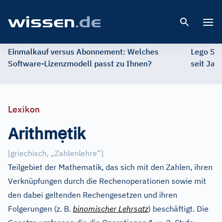
Open 
Einmalkauf versus Abonnement: Welches
Lego St
Software-Lizenzmodell passt zu Ihnen?
seit Jah
Lexikon
ẹ
Arithm
tik
[
griechisch, „Zahlenlehre“
]
Teilgebiet der Mathematik, das sich mit den Zahlen, ihren
Verknüpfungen durch die Rechenoperationen sowie mit
den dabei geltenden Rechengesetzen und ihren
Folgerungen (z. B.
binomischer Lehrsatz
) beschäftigt. Die