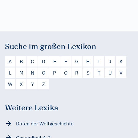
Suche im großen Lexikon
A
B
C
D
E
F
G
H
I
J
K
L
M
N
O
P
Q
R
S
T
U
V
W
X
Y
Z
Weitere Lexika
Daten der Weltgeschichte
Gesundheit A-Z