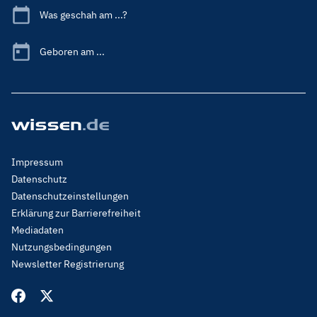
Was geschah am ...?
Geboren am ...
Footer
Impressum
Menu
Datenschutz
Legal
Datenschutzeinstellungen
Erklärung zur Barrierefreiheit
Mediadaten
Nutzungsbedingungen
Newsletter Registrierung