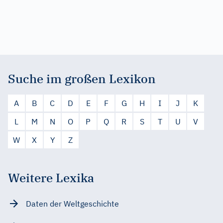
Suche im großen Lexikon
A
B
C
D
E
F
G
H
I
J
K
L
M
N
O
P
Q
R
S
T
U
V
W
X
Y
Z
Weitere Lexika
Daten der Weltgeschichte