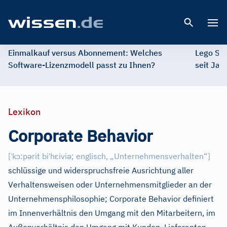
Open 
Einmalkauf versus Abonnement: Welches
Lego St
Software-Lizenzmodell passt zu Ihnen?
seit Jah
Lexikon
Corporate Behavior
ˈ
ɔ
ə
ˈ
ɛ
ə
[
k
:p
rit bi
h
ivi
;
englisch, „Unternehmensverhalten“]
schlüssige und widerspruchsfreie Ausrichtung aller
Verhaltensweisen oder Unternehmensmitglieder an der
Unternehmensphilosophie; Corporate Behavior definiert
im Innenverhältnis den Umgang mit den Mitarbeitern, im