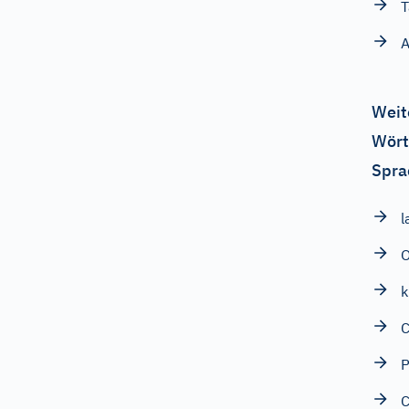
T
A
Weit
Wört
Spra
l
O
k
C