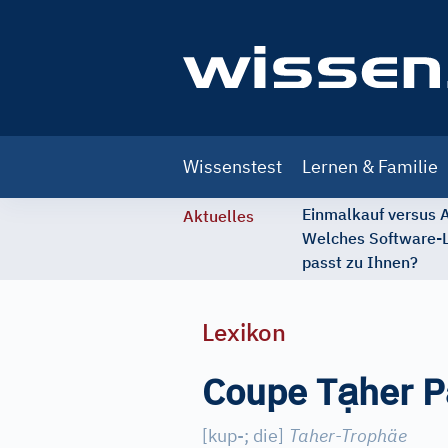
Main
Wissenstest
Lernen & Familie
navigation
Einmalkauf versus
Aktuelles
Welches Software-
passt zu Ihnen?
Lexikon
ạ
Coupe T
her P
[
kup-; die
]
Taher-Trophäe