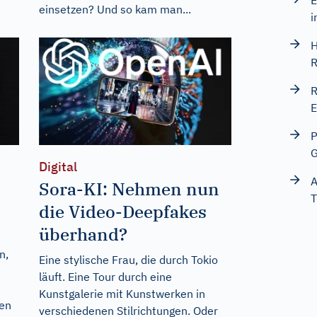
E
einsetzen? Und so kam man...
i
H
R
R
E
P
G
Digital
A
Sora-KI: Nehmen nun
T
die Video-Deepfakes
überhand?
n,
Eine stylische Frau, die durch Tokio
läuft. Eine Tour durch eine
Kunstgalerie mit Kunstwerken in
en
verschiedenen Stilrichtungen. Oder