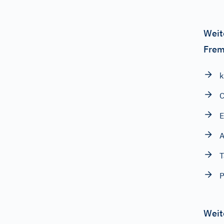
Weit
Frem
k
C
E
A
T
Weit