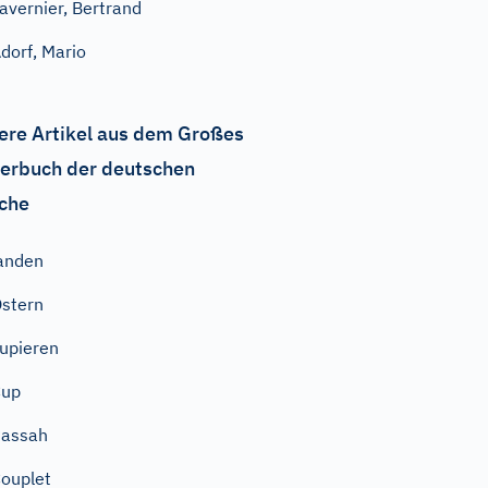
avernier, Bertrand
dorf, Mario
ere Artikel aus dem Großes
erbuch der deutschen
che
anden
stern
upieren
Cup
Passah
ouplet