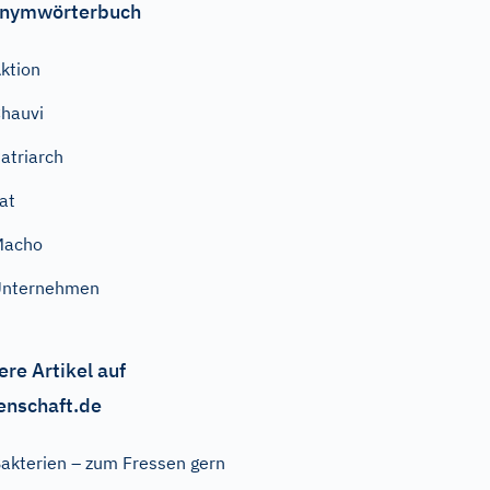
nymwörterbuch
ktion
hauvi
atriarch
at
Macho
Unternehmen
ere Artikel auf
enschaft.de
akterien – zum Fressen gern