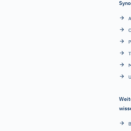
Syno
A
C
P
T
Weit
wiss
B