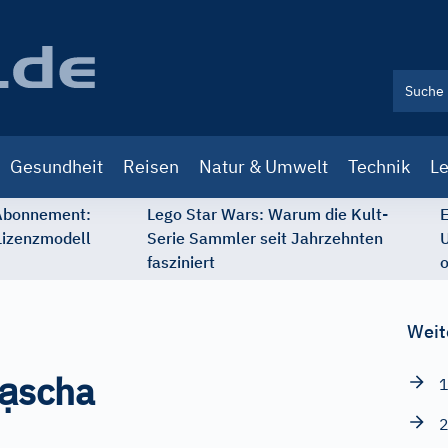
Gesundheit
Reisen
Natur & Umwelt
Technik
Le
 Abonnement:
Lego Star Wars: Warum die Kult-
E
Lizenzmodell
Serie Sammler seit Jahrzehnten
U
fasziniert
o
Weit
ạ
scha
1
2