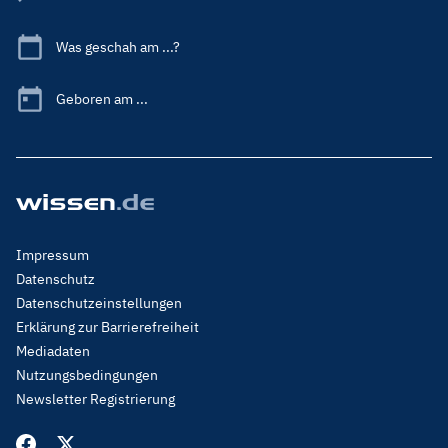
Was geschah am ...?
Geboren am ...
Footer
Impressum
Menu
Datenschutz
Legal
Datenschutzeinstellungen
Erklärung zur Barrierefreiheit
Mediadaten
Nutzungsbedingungen
Newsletter Registrierung