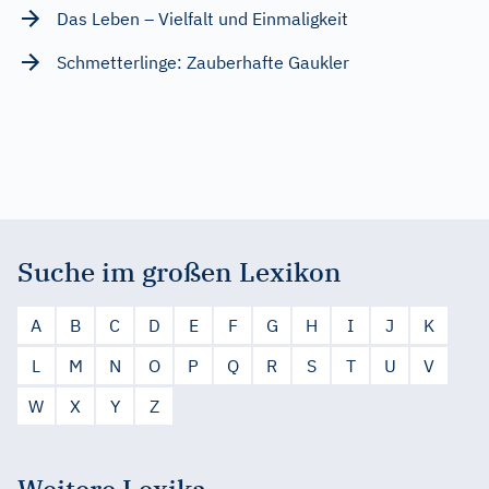
Das Leben – Vielfalt und Einmaligkeit
Schmetterlinge: Zauberhafte Gaukler
Suche im großen Lexikon
A
B
C
D
E
F
G
H
I
J
K
L
M
N
O
P
Q
R
S
T
U
V
W
X
Y
Z
Weitere Lexika