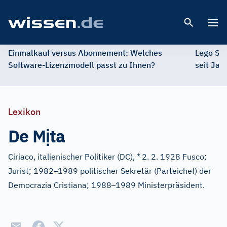
Open 
Einmalkauf versus Abonnement: Welches
Lego St
Software-Lizenzmodell passt zu Ihnen?
seit Jah
Lexikon
ị
De M
ta
Ciriaco, italienischer Politiker (DC), *
2. 2. 1928 Fusco;
–
Jurist; 1982
1989 politischer Sekretär (Parteichef) der
–
Democrazia Cristiana; 1988
1989 Ministerpräsident.