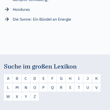
Honduras
Die Sonne: Ein Bündel an Energie
Suche im großen Lexikon
A
B
C
D
E
F
G
H
I
J
K
L
M
N
O
P
Q
R
S
T
U
V
W
X
Y
Z