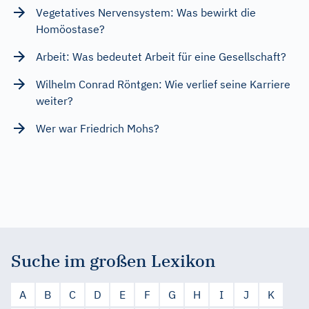
Vegetatives Nervensystem: Was bewirkt die
Homöostase?
Arbeit: Was bedeutet Arbeit für eine Gesellschaft?
Wilhelm Conrad Röntgen: Wie verlief seine Karriere
weiter?
Wer war Friedrich Mohs?
Suche im großen Lexikon
A
B
C
D
E
F
G
H
I
J
K