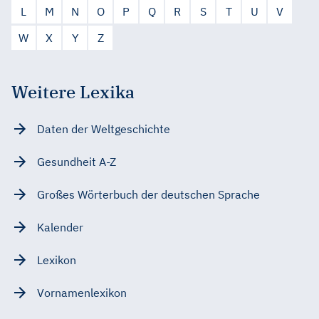
L
M
N
O
P
Q
R
S
T
U
V
W
X
Y
Z
Weitere Lexika
Daten der Weltgeschichte
Gesundheit A-Z
Großes Wörterbuch der deutschen Sprache
Kalender
Lexikon
Vornamenlexikon