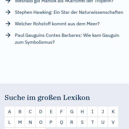
Weshalb gilt Maniok als »Kartoffel der Tropen«?
Stephen Hawking: Ein Star der Naturwissenschaften
Welcher Rohstoff kommt aus dem Meer?
Paul Gauguins Contes Barbares: Wie kam Gauguin
zum Symbolismus?
Suche im großen Lexikon
A
B
C
D
E
F
G
H
I
J
K
L
M
N
O
P
Q
R
S
T
U
V