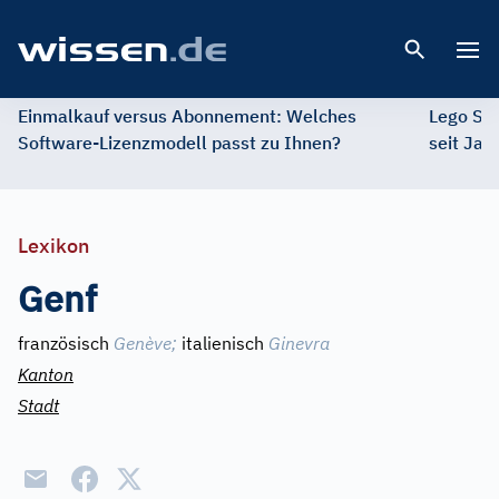
Open 
Einmalkauf versus Abonnement: Welches
Lego St
Software-Lizenzmodell passt zu Ihnen?
seit Jah
Lexikon
Genf
französisch
Genève
;
italienisch
Ginevra
Kanton
Stadt