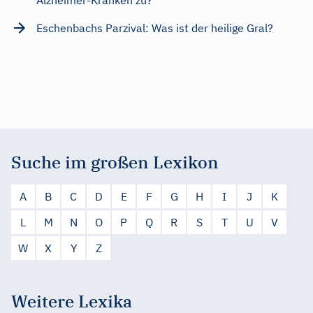
Alzheimer-Kranken zu?
Eschenbachs Parzival: Was ist der heilige Gral?
Suche im großen Lexikon
A
B
C
D
E
F
G
H
I
J
K
L
M
N
O
P
Q
R
S
T
U
V
W
X
Y
Z
Weitere Lexika