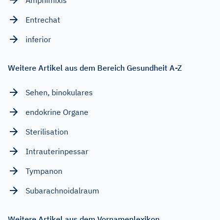
Amphimixis
Entrechat
inferior
Weitere Artikel aus dem Bereich Gesundheit A-Z
Sehen, binokulares
endokrine Organe
Sterilisation
Intrauterinpessar
Tympanon
Subarachnoidalraum
Weitere Artikel aus dem Vornamenlexikon