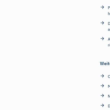
P
h
D
a
A
r
Weit
M
N
D