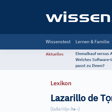
Main
Wissenstest
Lernen & Familie
navigation
Einmalkauf versus
Aktuelles
Welches Software-
passt zu Ihnen?
Lexikon
ọ
Lazarillo de T
ˈ
ə
[
laða
riljo ð
-
]