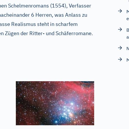
"
schen Schelmenromans (1554), Verfasser
M
nacheinander 6 Herren, was Anlass zu
e
krasse Realismus steht in scharfem
B
en Zügen der Ritter- und Schäferromane.
a
N
M