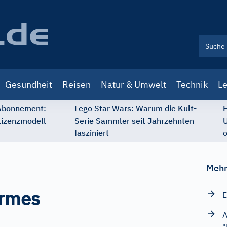
Gesundheit
Reisen
Natur & Umwelt
Technik
Le
 Abonnement:
Lego Star Wars: Warum die Kult-
E
Lizenzmodell
Serie Sammler seit Jahrzehnten
U
fasziniert
o
Mehr
rmes
E
A