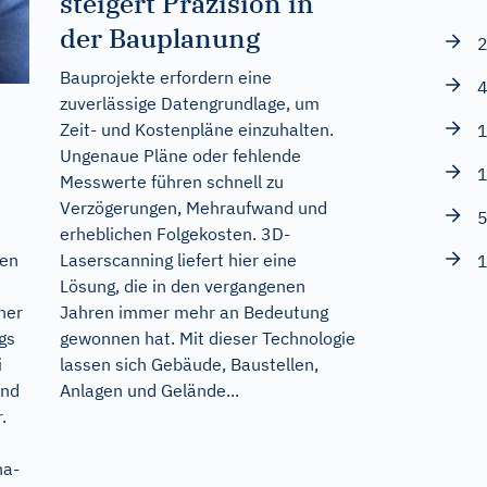
steigert Präzision in
der Bauplanung
2
Bauprojekte erfordern eine
4
zuverlässige Datengrundlage, um
Zeit- und Kostenpläne einzuhalten.
1
Ungenaue Pläne oder fehlende
1
Messwerte führen schnell zu
Verzögerungen, Mehraufwand und
5
erheblichen Folgekosten. 3D-
Laserscanning liefert hier eine
hen
1
Lösung, die in den vergangenen
Jahren immer mehr an Bedeutung
iner
gewonnen hat. Mit dieser Technologie
gs
lassen sich Gebäude, Baustellen,
i
Anlagen und Gelände...
und
.
na-