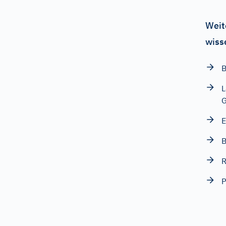
Weit
wiss
B
L
G
E
B
R
P