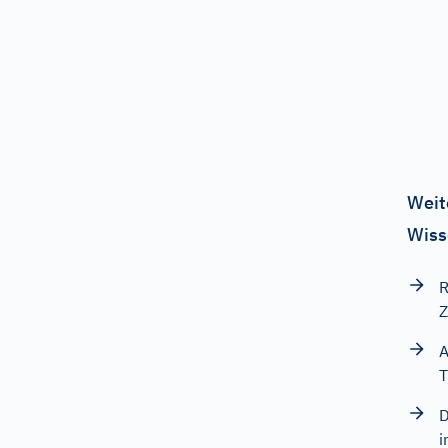
Weit
Wiss
R
Z
A
T
D
i