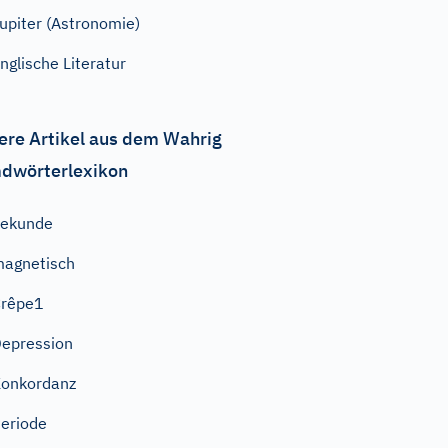
upiter (Astronomie)
nglische Literatur
ere Artikel aus dem Wahrig
dwörterlexikon
Sekunde
agnetisch
Crêpe1
epression
onkordanz
eriode