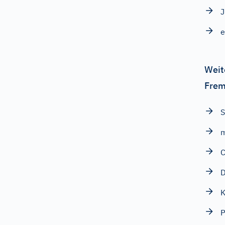
J
e
Weit
Frem
m
D
K
P