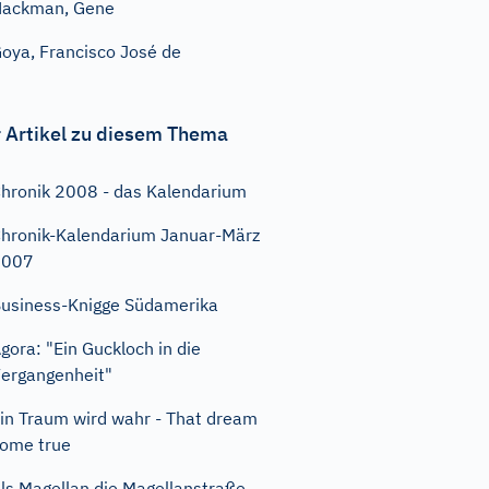
Hackman, Gene
oya, Francisco José de
 Artikel zu diesem Thema
hronik 2008 - das Kalendarium
hronik-Kalendarium Januar-März
2007
usiness-Knigge Südamerika
gora: "Ein Guckloch in die
ergangenheit"
in Traum wird wahr - That dream
ome true
ls Magellan die Magellanstraße