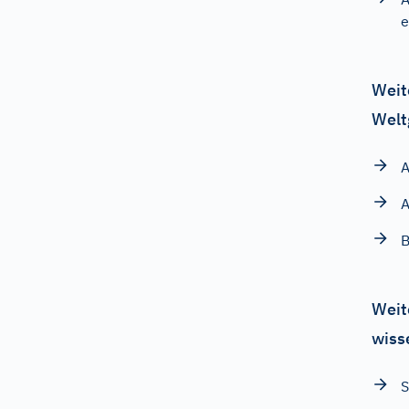
e
Weit
Welt
A
A
B
Weit
wiss
S