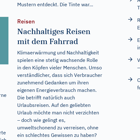
A
Mustern entdeckt. Die Tinte war...
T
R
Reisen
E
Nachhaltiges Reisen
mit dem Fahrrad
E
i
Klimaerwärmung und Nachhaltigkeit
spielen eine stetig wachsende Rolle
V
in den Köpfen vieler Menschen. Umso
–
verständlicher, dass sich Verbraucher
C
zunehmend Gedanken um ihren
f
eigenen Energieverbrauch machen.
rne
Die betrifft natürlich auch
Urlaubsreisen. Auf den geliebten
Urlaub möchte man nicht verzichten
– doch wie gelingt es,
umweltschonend zu verreisen, ohne
rte
ein schlechtes Gewissen zu haben?