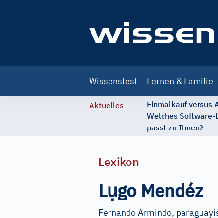
Main
Wissenstest
Lernen & Familie
navigation
Einmalkauf versus
Aktuelles
Welches Software-
passt zu Ihnen?
Lexikon
ụ
L
go Mendéz
Fernando Armindo, paraguayisc