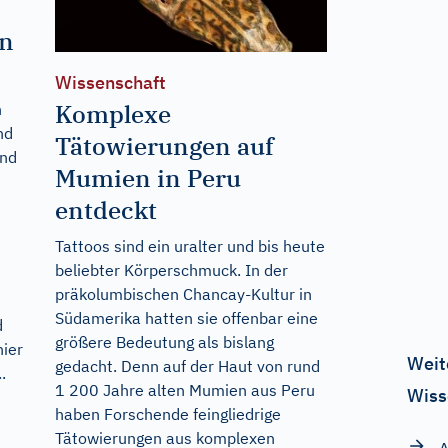
en
Wissenschaft
Komplexe
n
nd
Tätowierungen auf
Und
Mumien in Peru
entdeckt
Tattoos sind ein uralter und bis heute
beliebter Körperschmuck. In der
präkolumbischen Chancay-Kultur in
Südamerika hatten sie offenbar eine
d
größere Bedeutung als bislang
hier
Weit
gedacht. Denn auf der Haut von rund
.
1 200 Jahre alten Mumien aus Peru
Wiss
haben Forschende feingliedrige
Tätowierungen aus komplexen