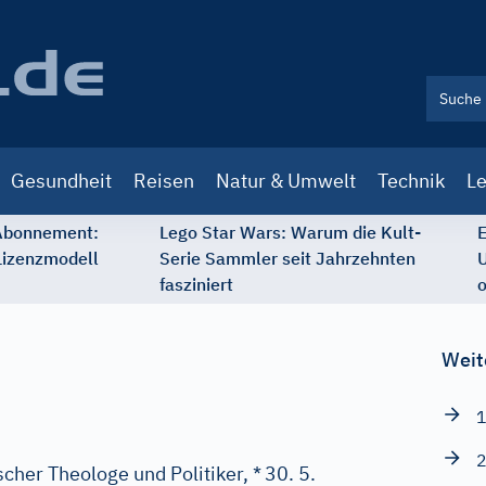
Gesundheit
Reisen
Natur & Umwelt
Technik
Le
 Abonnement:
Lego Star Wars: Warum die Kult-
E
Lizenzmodell
Serie Sammler seit Jahrzehnten
U
fasziniert
o
Weit
1
2
her Theologe und Politiker, *
30. 5.