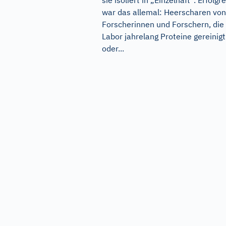
sie isoliert in „Einzelhaft“. Erfolgr
war das allemal: Heerscharen von
Forscherinnen und Forschern, die
Labor jahrelang Proteine gereinigt
oder...