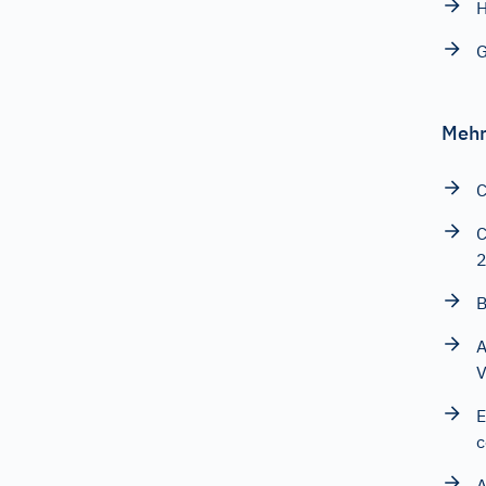
G
Mehr
C
C
B
A
V
E
c
A