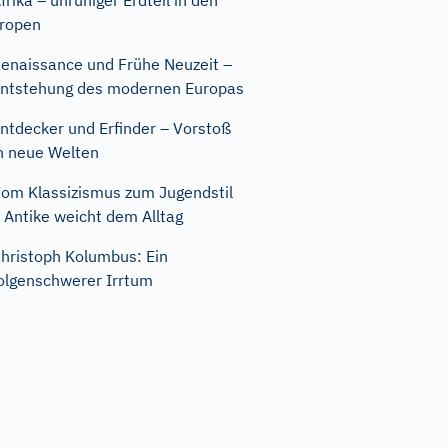
frika – unruhiger Erdteil in den
ropen
enaissance und Frühe Neuzeit –
ntstehung des modernen Europas
ntdecker und Erfinder – Vorstoß
n neue Welten
om Klassizismus zum Jugendstil
 Antike weicht dem Alltag
hristoph Kolumbus: Ein
olgenschwerer Irrtum