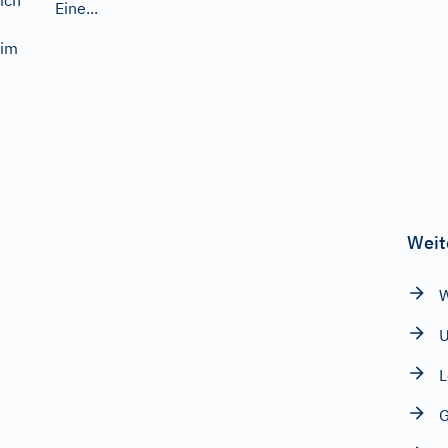
eich
Eine...
 im
Weit
W
L
G