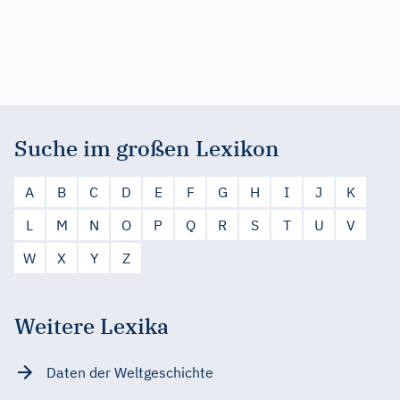
Suche im großen Lexikon
A
B
C
D
E
F
G
H
I
J
K
L
M
N
O
P
Q
R
S
T
U
V
W
X
Y
Z
Weitere Lexika
Daten der Weltgeschichte