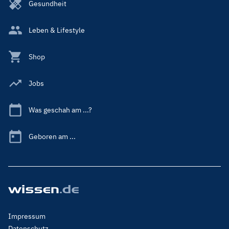
Gesundheit
Leben & Lifestyle
Shop
Jobs
Was geschah am ...?
Geboren am ...
Footer
Impressum
Menu
Datenschutz