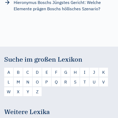
Hieronymus Boschs Jüngstes Gericht: Welche
Elemente prägen Boschs höllisches Szenario?
Suche im großen Lexikon
A
B
C
D
E
F
G
H
I
J
K
L
M
N
O
P
Q
R
S
T
U
V
W
X
Y
Z
Weitere Lexika