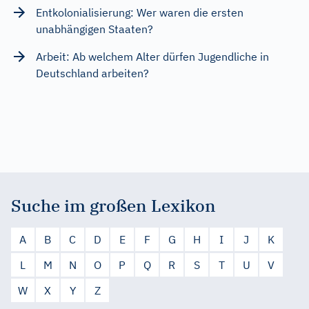
Entkolonialisierung: Wer waren die ersten
unabhängigen Staaten?
Arbeit: Ab welchem Alter dürfen Jugendliche in
Deutschland arbeiten?
Suche im großen Lexikon
A
B
C
D
E
F
G
H
I
J
K
L
M
N
O
P
Q
R
S
T
U
V
W
X
Y
Z