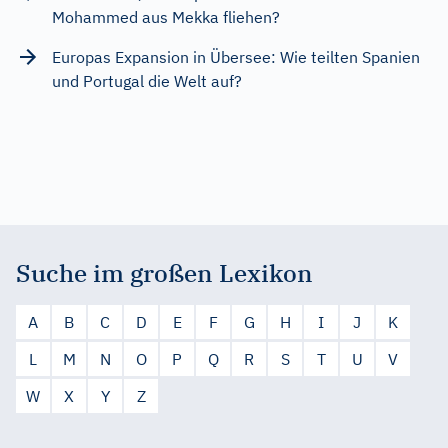
Mohammed aus Mekka fliehen?
Europas Expansion in Übersee: Wie teilten Spanien
und Portugal die Welt auf?
Suche im großen Lexikon
A
B
C
D
E
F
G
H
I
J
K
L
M
N
O
P
Q
R
S
T
U
V
W
X
Y
Z