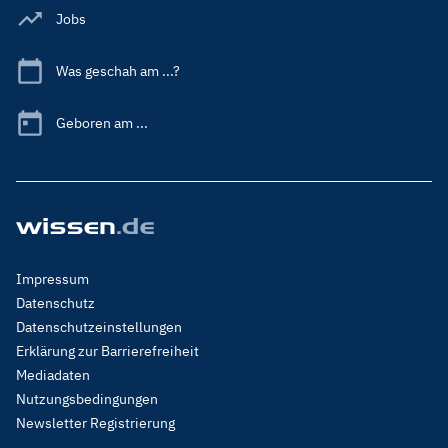
Jobs
Was geschah am ...?
Geboren am ...
Footer
Impressum
Menu
Datenschutz
Legal
Datenschutzeinstellungen
Erklärung zur Barrierefreiheit
Mediadaten
Nutzungsbedingungen
Newsletter Registrierung