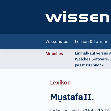
Main
Wissenstest
Lernen & Familie
navigation
Einmalkauf versus
Aktuelles
Welches Software-
passt zu Ihnen?
Lexikon
ụ
M
stafa
II.
–
türkischer Sultan 1695
1703,