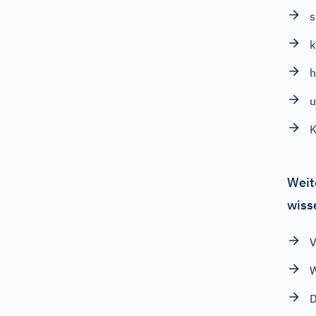
s
h
u
K
Weit
wiss
V
W
D