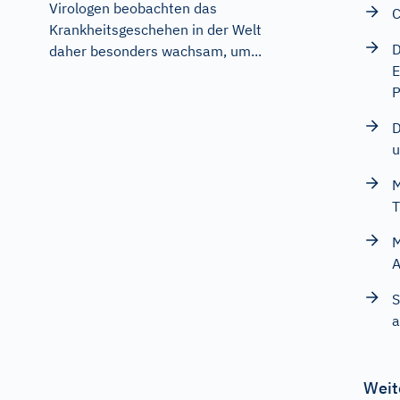
Virologen beobachten das
C
Krankheitsgeschehen in der Welt
D
daher besonders wachsam, um...
E
P
D
u
M
T
M
A
S
a
Weit