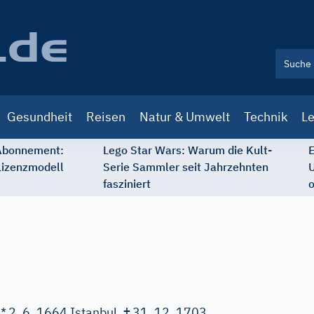
Gesundheit
Reisen
Natur & Umwelt
Technik
Le
 Abonnement:
Lego Star Wars: Warum die Kult-
E
Lizenzmodell
Serie Sammler seit Jahrzehnten
U
fasziniert
o
†
 *
2. 6. 1664 Istanbul,
31. 12. 1703