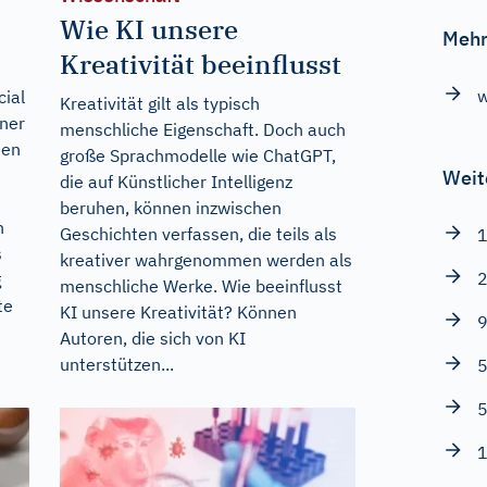
Wie KI unsere
Mehr
Kreativität beeinflusst
w
ial
Kreativität gilt als typisch
iner
menschliche Eigenschaft. Doch auch
ten
große Sprachmodelle wie ChatGPT,
Weit
die auf Künstlicher Intelligenz
beruhen, können inzwischen
n
Geschichten verfassen, die teils als
1
s
kreativer wahrgenommen werden als
2
g
menschliche Werke. Wie beeinflusst
te
KI unsere Kreativität? Können
9
Autoren, die sich von KI
unterstützen...
5
5
1