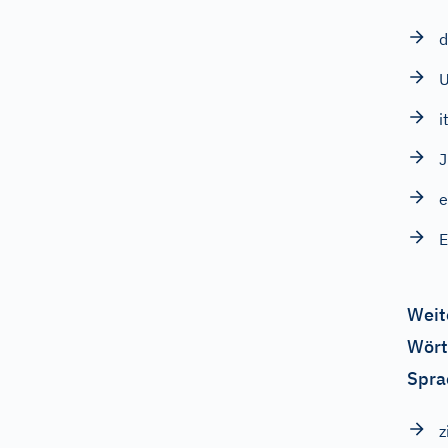
d
i
J
e
E
Weit
Wört
Spra
z