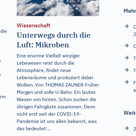
Mehr
Wissenschaft
C
 die
Unterwegs durch die
Luft: Mikroben
C
Eine enorme Vielfalt winziger
T
s
Lebewesen reist durch die
Atmosphäre, findet neue
T
e
Lebensräume und produziert dabei
F
Wolken. Von THOMAS ZAUNER Früher
r
a
Morgen und volle U-Bahn. Ein lautes
orm
Niesen von hinten. Schon zucken die
übrigen Fahrgäste zusammen. Denn
Weit
nicht erst seit der COVID-19-
Pandemie ist uns allen bekannt, was
das bedeutet:...
2