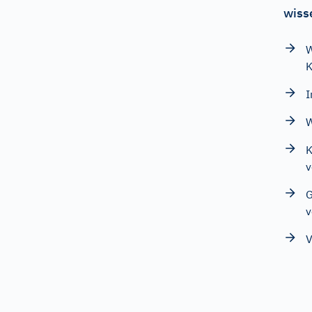
wiss
W
K
I
W
K
v
G
v
V