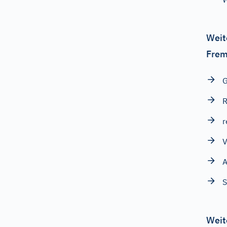
Weit
Frem
r
V
A
S
Weit