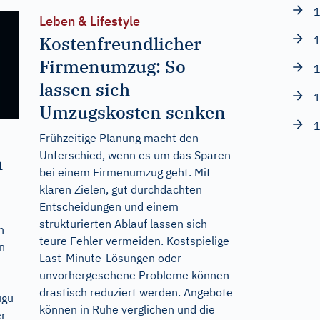
1
Leben & Lifestyle
Kostenfreundlicher
1
Firmenumzug: So
1
lassen sich
1
Umzugskosten senken
1
Frühzeitige Planung macht den
Unterschied, wenn es um das Sparen
h
bei einem Firmenumzug geht. Mit
klaren Zielen, gut durchdachten
Entscheidungen und einem
strukturierten Ablauf lassen sich
h
teure Fehler vermeiden. Kostspielige
n
Last-Minute-Lösungen oder
unvorhergesehene Probleme können
drastisch reduziert werden. Angebote
ugu
können in Ruhe verglichen und die
er