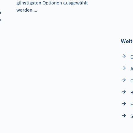
günstigsten Optionen ausgewählt
werden....
e
n
Weit
E
A
B
E
S