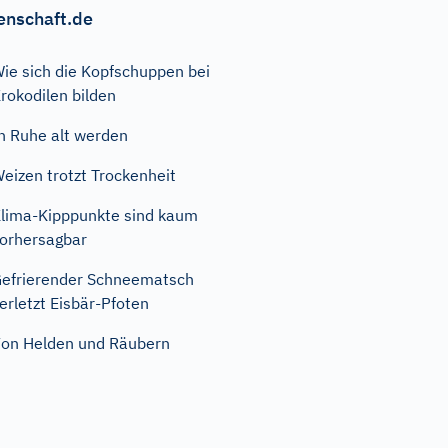
enschaft.de
ie sich die Kopfschuppen bei
rokodilen bilden
n Ruhe alt werden
eizen trotzt Trockenheit
lima-Kipppunkte sind kaum
orhersagbar
efrierender Schneematsch
erletzt Eisbär-Pfoten
on Helden und Räubern