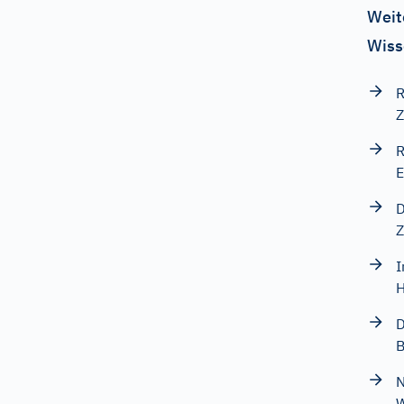
Weit
Wiss
R
Z
R
E
D
Z
I
H
D
N
W