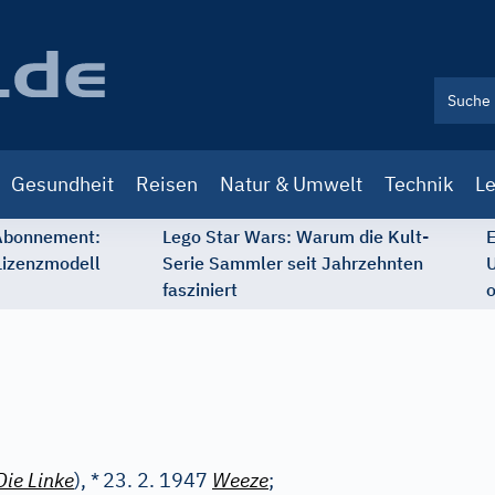
Gesundheit
Reisen
Natur & Umwelt
Technik
Le
 Abonnement:
Lego Star Wars: Warum die Kult-
E
Lizenzmodell
Serie Sammler seit Jahrzehnten
U
fasziniert
o
Die Linke
), *
23. 2. 1947
Weeze
;