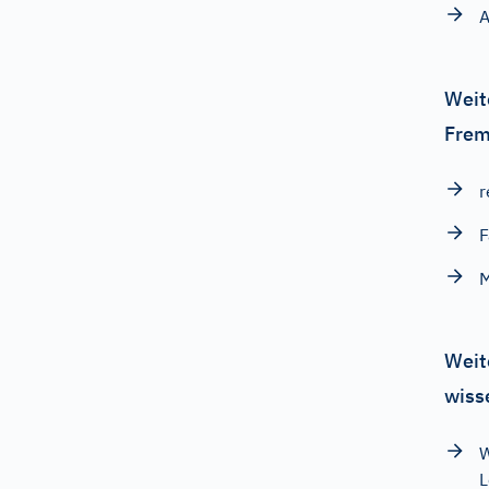
A
Weit
Frem
r
F
Weit
wiss
W
L