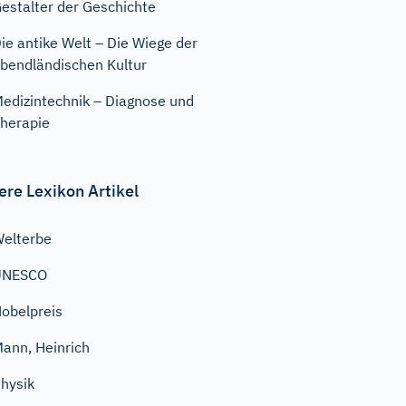
estalter der Geschichte
ie antike Welt – Die Wiege der
bendländischen Kultur
edizintechnik – Diagnose und
herapie
ere Lexikon Artikel
elterbe
UNESCO
obelpreis
ann, Heinrich
hysik