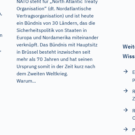
NATO steht für „North Atlantic Treaty
Organisation“ (dt. Nordatlantische
,
Vertragsorganisation) und ist heute
ein Bündnis von 30 Ländern, das die
Sicherheitspolitik von Staaten in
en
Europa und Nordamerika miteinander
verknüpft. Das Bündnis mit Hauptsitz
Weit
,
in Brüssel besteht inzwischen seit
Wiss
mehr als 70 Jahren und hat seinen
Ursprung somit in der Zeit kurz nach
E
dem Zweiten Weltkrieg.
p
Warum...
R
Z
R
O
P