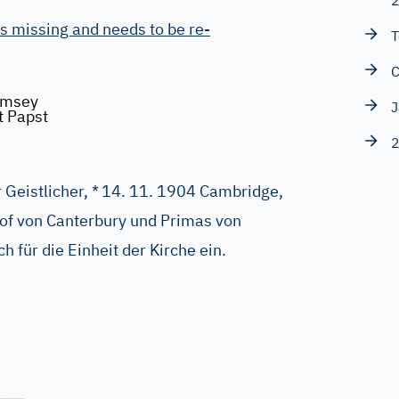
s missing and needs to be re-
T
C
amsey
J
t Papst
Geistlicher, *
14. 11. 1904 Cambridge,
hof von Canterbury und Primas von
ch für die Einheit der Kirche ein.