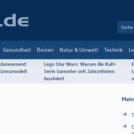
Gesundheit
Reisen
Natur & Umwelt
Technik
Le
 Abonnement:
Lego Star Wars: Warum die Kult-
E
Lizenzmodell
Serie Sammler seit Jahrzehnten
U
fasziniert
o
Mehr
T
C