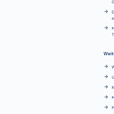
G
D
a
M
T
Weit
W
N
M
P