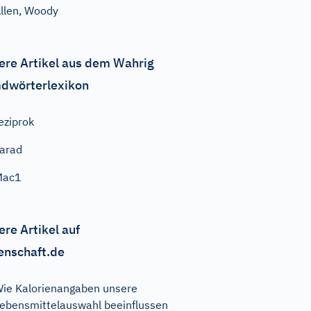
llen, Woody
ere Artikel aus dem Wahrig
dwörterlexikon
eziprok
arad
Mac1
ere Artikel auf
enschaft.de
ie Kalorienangaben unsere
ebensmittelauswahl beeinflussen