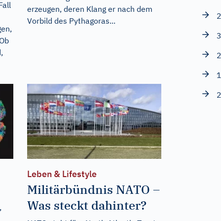
Fall
erzeugen, deren Klang er nach dem
2
Vorbild des Pythagoras...
gen,
3
 Ob
,
2
1
2
Leben & Lifestyle
Militärbündnis NATO –
Was steckt dahinter?
,