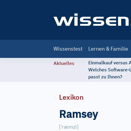
Main
Wissenstest
Lernen & Familie
navigation
Einmalkauf versus
Aktuelles
Welches Software-
passt zu Ihnen?
Lexikon
Ramsey
ˈ
[
ræmzi
]