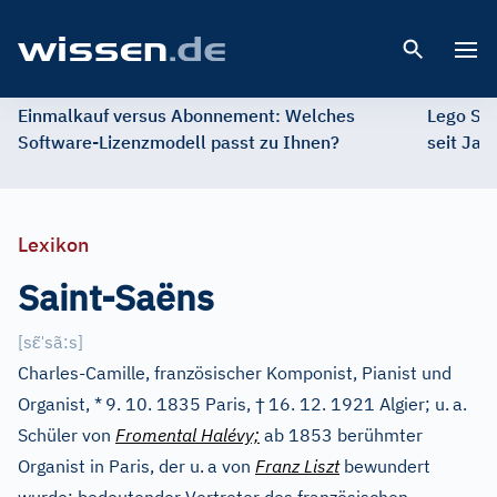
Open 
Einmalkauf versus Abonnement: Welches
Lego St
Software-Lizenzmodell passt zu Ihnen?
seit Jah
Lexikon
Saint-Saëns
ɛ̃
ˈ
[
s
sã:s
]
Charles-Camille, französischer Komponist, Pianist und
†
Organist, *
9. 10. 1835 Paris,
16. 12. 1921 Algier; u.
a.
Schüler von
Fromental Halévy;
ab 1853 berühmter
Organist in Paris, der u.
a von
Franz Liszt
bewundert