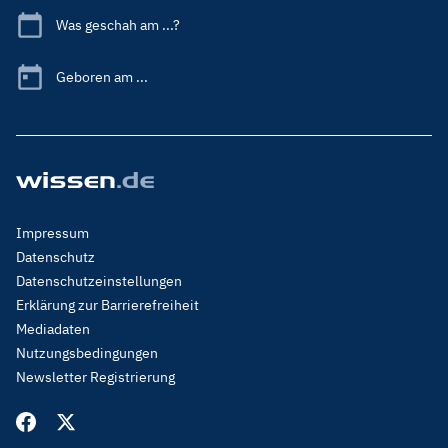
Was geschah am ...?
Geboren am ...
Footer
Impressum
Menu
Datenschutz
Legal
Datenschutzeinstellungen
Erklärung zur Barrierefreiheit
Mediadaten
Nutzungsbedingungen
Newsletter Registrierung