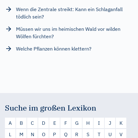
Wenn die Zentrale streikt: Kann ein Schlaganfall
tödlich sein?
Müssen wir uns im heimischen Wald vor wilden
Wölfen fürchten?
Welche Pflanzen können klettern?
Suche im großen Lexikon
A
B
C
D
E
F
G
H
I
J
K
L
M
N
O
P
Q
R
S
T
U
V