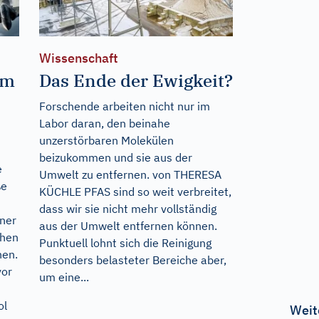
Wissenschaft
um
Das Ende der Ewigkeit?
Forschende arbeiten nicht nur im
Labor daran, den beinahe
unzerstörbaren Molekülen
beizukommen und sie aus der
e
Umwelt zu entfernen. von THERESA
ße
KÜCHLE PFAS sind so weit verbreitet,
dass wir sie nicht mehr vollständig
iner
aus der Umwelt entfernen können.
chen
Punktuell lohnt sich die Reinigung
hen.
besonders belasteter Bereiche aber,
vor
um eine...
ol
Weit