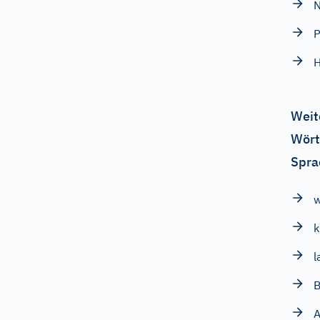
N
P
H
Weit
Wört
Spra
w
k
l
B