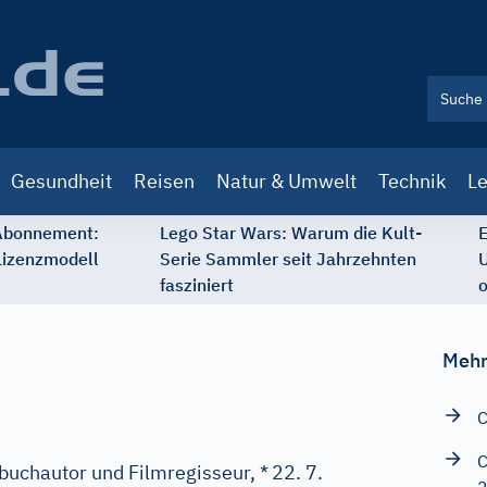
Gesundheit
Reisen
Natur & Umwelt
Technik
Le
 Abonnement:
Lego Star Wars: Warum die Kult-
E
Lizenzmodell
Serie Sammler seit Jahrzehnten
U
fasziniert
o
Mehr
C
C
buchautor und Filmregisseur, *
22. 7.