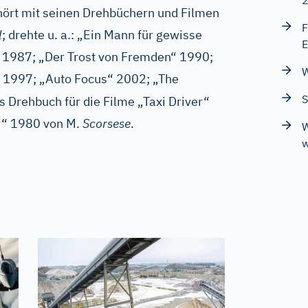
hört mit seinen Drehbüchern und Filmen
F
d
; drehte u. a.: „Ein Mann für gewisse
E
“ 1987; „Der Trost von Fremden“ 1990;
W
“ 1997; „Auto Focus“ 2002; „The
S
as Drehbuch für die Filme „Taxi Driver“
er“ 1980 von M.
Scorsese
.
W
w