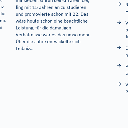
mit sieben Jahren selbst Latein bei,
R
nz
fing mit 15 Jahren an zu studieren
E
die
und promovierte schon mit 22. Das
en.
wäre heute schon eine beachtliche
V
em
Leistung, für die damaligen
b
Verhältnisse war es das umso mehr.
I
Über die Jahre entwickelte sich
D
Leibniz...
m
P
G
V
G