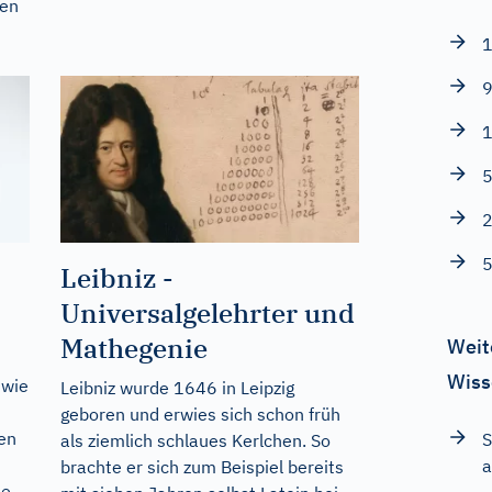
sen
1
9
1
5
2
5
Leibniz -
Universalgelehrter und
Mathegenie
Weit
Wiss
 wie
Leibniz wurde 1646 in Leipzig
geboren und erwies sich schon früh
en
S
als ziemlich schlaues Kerlchen. So
a
brachte er sich zum Beispiel bereits
he