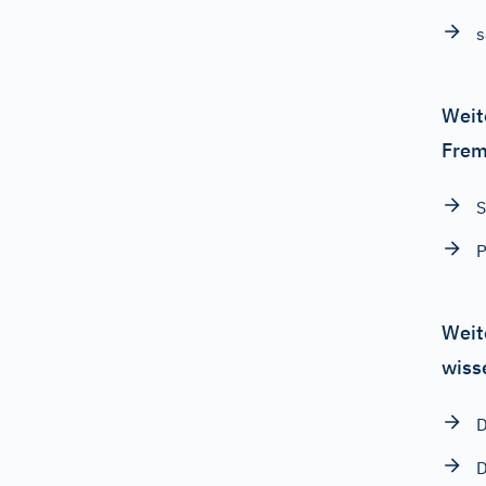
s
Weit
Frem
S
Weit
wiss
D
D