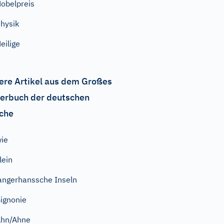
obelpreis
hysik
eilige
ere Artikel aus dem Großes
erbuch der deutschen
che
ie
lein
angerhanssche Inseln
ignonie
Ahn/Ahne