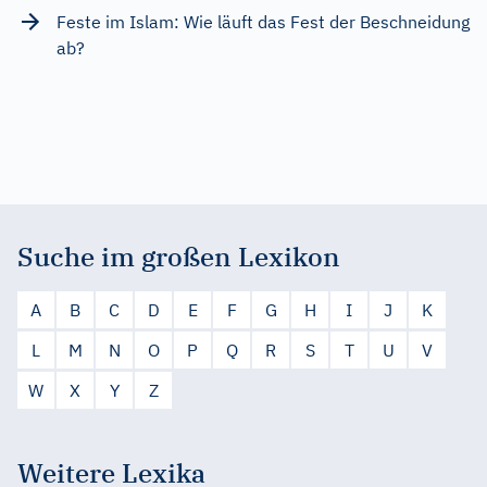
Feste im Islam: Wie läuft das Fest der Beschneidung
ab?
Suche im großen Lexikon
A
B
C
D
E
F
G
H
I
J
K
L
M
N
O
P
Q
R
S
T
U
V
W
X
Y
Z
Weitere Lexika