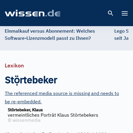
Open 
Einmalkauf versus Abonnement: Welches
Lego St
Software-Lizenzmodell passt zu Ihnen?
seit Jah
Lexikon
ọ̈
St
rtebeker
The referenced media source is missing and needs to
be re-embedded.
Störtebeker, Klaus
vermeintliches Porträt Klaus Störtebekers
©
wissenmedia