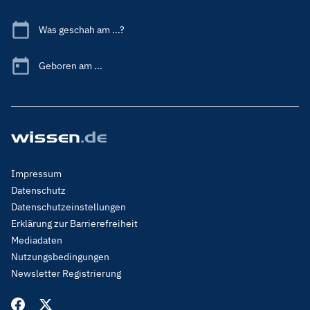
Was geschah am ...?
Geboren am ...
Footer
Impressum
Menu
Datenschutz
Legal
Datenschutzeinstellungen
Erklärung zur Barrierefreiheit
Mediadaten
Nutzungsbedingungen
Newsletter Registrierung