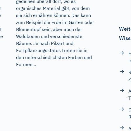
gedeihen überall dort, wo es
n
organisches Material gibt, von dem
e
sie sich ernähren können. Das kann
zum Beispiel die Erde im Garten oder
Weit
t
Blumentopf sein, aber auch der
ie
Waldboden und verschiedenste
Wiss
Bäume. Je nach Pilzart und
Fortpflanzungsstatus treten sie in
E
den unterschiedlichsten Farben und
i
Formen...
R
Z
A
T
D
R
A