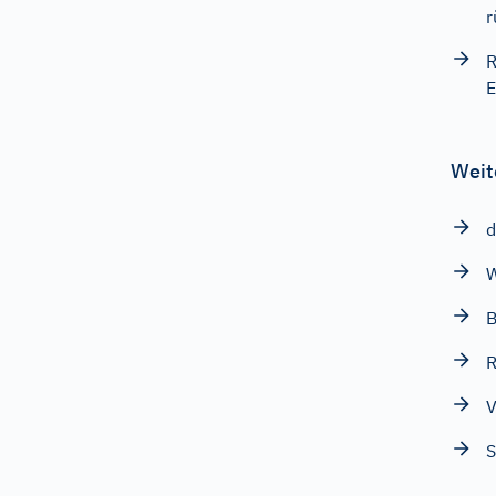
r
R
E
Weit
d
W
B
R
V