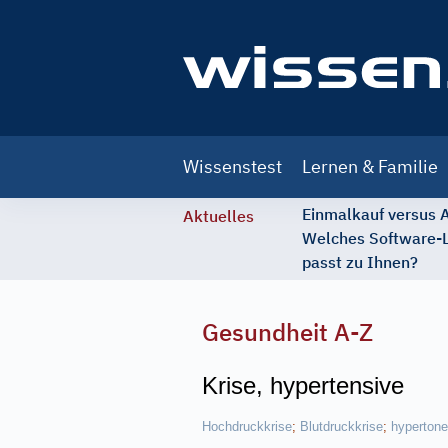
Main
Wissenstest
Lernen & Familie
navigation
Einmalkauf versus
Aktuelles
Welches Software-
passt zu Ihnen?
Gesundheit A-Z
Krise, hypertensive
Hochdruckkrise
;
Blutdruckkrise
;
hypertone