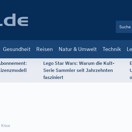
Gesundheit
Reisen
Natur & Umwelt
Technik
Le
 Abonnement:
Lego Star Wars: Warum die Kult-
E
Lizenzmodell
Serie Sammler seit Jahrzehnten
U
fasziniert
o
 Krise