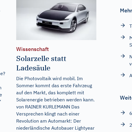
l
Mehr
T
M
S
Wissenschaft
Solarzelle statt
N
v
Ladesäule
ie?
A
Die Photovoltaik wird mobil. Im
Sommer kommt das erste Fahrzeug
n
auf den Markt, das komplett mit
e
Weit
Solarenergie betrieben werden kann.
“
von RAINER KURLEMANN Das
6
Versprechen klingt nach einer
Revolution am Automarkt: Der
2
niederländische Autobauer Lightyear