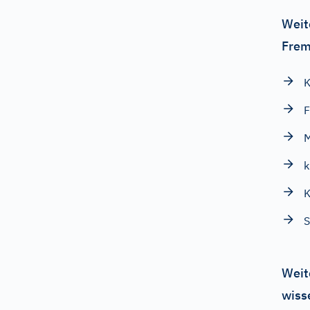
Weit
Frem
K
F
M
k
K
S
Weit
wiss