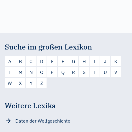
Suche im großen Lexikon
A
B
C
D
E
F
G
H
I
J
K
L
M
N
O
P
Q
R
S
T
U
V
W
X
Y
Z
Weitere Lexika
Daten der Weltgeschichte