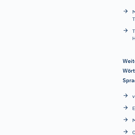
M
T
T
H
Weit
Wört
Spra
v
E
M
C