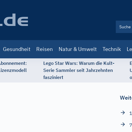
Gesundheit
Reisen
Natur & Umwelt
Technik
Le
 Abonnement:
Lego Star Wars: Warum die Kult-
E
Lizenzmodell
Serie Sammler seit Jahrzehnten
U
fasziniert
o
Weit
1
7