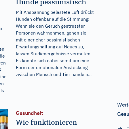
Hunde pessimistisch
Mit Anspannung belastete Luft drückt
Hunden offenbar auf die Stimmung:
r
Wenn sie den Geruch gestresster
ar
Personen wahrnehmen, gehen sie
mit einer eher pessimistischen
Erwartungshaltung auf Neues zu,
gen
lassen Studienergebnisse vermuten.
die
Es könnte sich dabei somit um eine
ren
Form der emotionalen Ansteckung
5
zwischen Mensch und Tier handeln...
 ihn
en
ls
Weit
Gesundheit
Gesu
Wie funktionieren