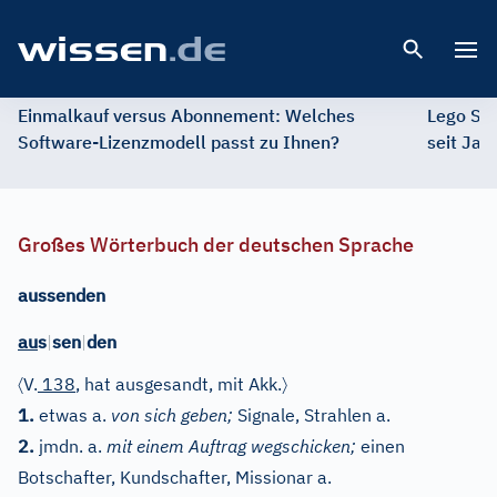
Open 
Einmalkauf versus Abonnement: Welches
Lego St
Software-Lizenzmodell passt zu Ihnen?
seit Jah
Großes Wörterbuch der deutschen Sprache
aussenden
au
s
|
sen
|
den
〈
〉
V.
138
, hat ausgesandt, mit Akk.
1.
etwas a.
von sich geben;
Signale, Strahlen a.
2.
jmdn. a.
mit einem Auftrag wegschicken;
einen
Botschafter, Kundschafter, Missionar a.