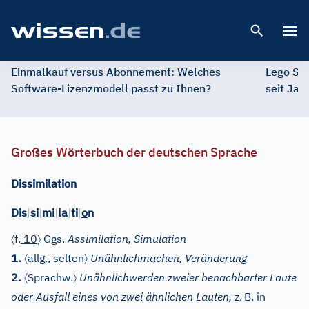
Open 
Einmalkauf versus Abonnement: Welches
Lego St
Software-Lizenzmodell passt zu Ihnen?
seit Jah
Großes Wörterbuch der deutschen Sprache
Dissimilation
Dis
|
si
|
mi
|
la
|
ti
|
o
n
〈
〉
f.
10
Ggs.
Assimilation, Simulation
〈
〉
1.
allg., selten
Unähnlichmachen, Veränderung
〈
〉
2.
Sprachw.
Unähnlichwerden zweier benachbarter Laute
oder Ausfall eines von zwei ähnlichen Lauten,
z.
B. in