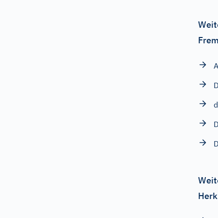
Weit
Frem
D
d
D
D
Weit
Herk