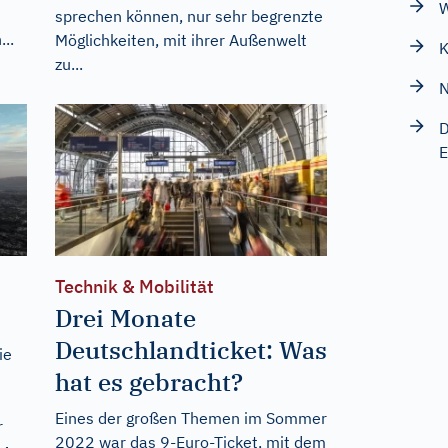
W
sprechen können, nur sehr begrenzte
..
Möglichkeiten, mit ihrer Außenwelt
K
zu...
N
D
E
Technik & Mobilität
Drei Monate
Deutschlandticket: Was
ie
hat es gebracht?
Eines der großen Themen im Sommer
r
2022 war das 9-Euro-Ticket, mit dem