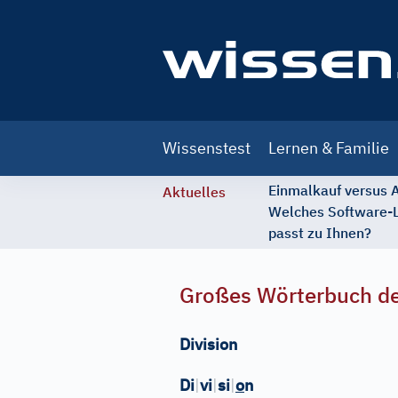
Main
Wissenstest
Lernen & Familie
navigation
Einmalkauf versus
Aktuelles
Welches Software-
passt zu Ihnen?
Großes Wörterbuch de
Division
Di
|
vi
|
si
|
o
n