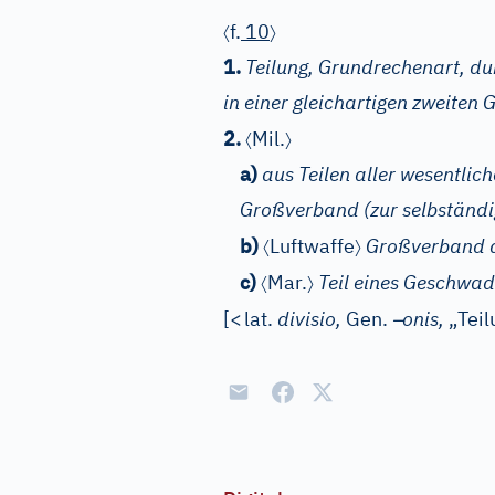
〈
〉
f.
10
1.
Teilung, Grundrechenart, du
in einer gleichartigen zweiten 
〈
〉
2.
Mil.
a)
aus Teilen aller wesentlic
Großverband (zur selbständi
〈
〉
b)
Luftwaffe
Großverband 
〈
〉
c)
Mar.
Teil eines Geschwad
–
[
<
lat.
divisio,
Gen.
onis,
„Teil