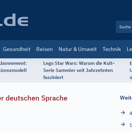
Gesundheit
Reisen
Natur & Umwelt
Technik
Le
 Abonnement:
Lego Star Wars: Warum die Kult-
E
Lizenzmodell
Serie Sammler seit Jahrzehnten
U
fasziniert
o
r deutschen Sprache
Weit
4
1