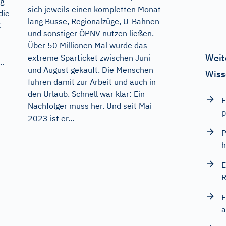
g
sich jeweils einen kompletten Monat
die
lang Busse, Regionalzüge, U-Bahnen
K
und sonstiger ÖPNV nutzen ließen.
Über 50 Millionen Mal wurde das
Weit
extreme Sparticket zwischen Juni
..
und August gekauft. Die Menschen
Wiss
fuhren damit zur Arbeit und auch in
den Urlaub. Schnell war klar: Ein
E
Nachfolger muss her. Und seit Mai
p
2023 ist er...
P
h
E
R
E
a