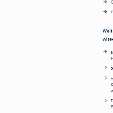
Q
D
Weit
wiss
I
F
G
»
K
D
B